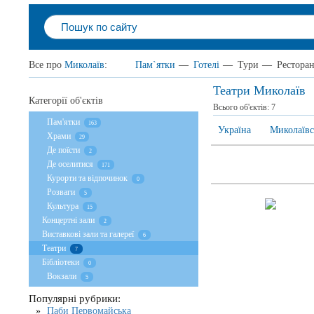
Все про
Миколаїв
:
Пам`ятки
—
Готелі
—
Тури
—
Рестора
Театри Миколаїв
Категорії об'єктів
Всього об'єктів:
7
Пам'ятки
163
Україна
Миколаївс
Храми
29
Де поїсти
2
Де оселитися
171
Курорти та відпочинок
0
Розваги
5
Культура
15
Концертні зали
2
Виставкові зали та галереї
6
Театри
7
Бібліотеки
0
Вокзали
5
Популярні рубрики:
Паби Первомайська