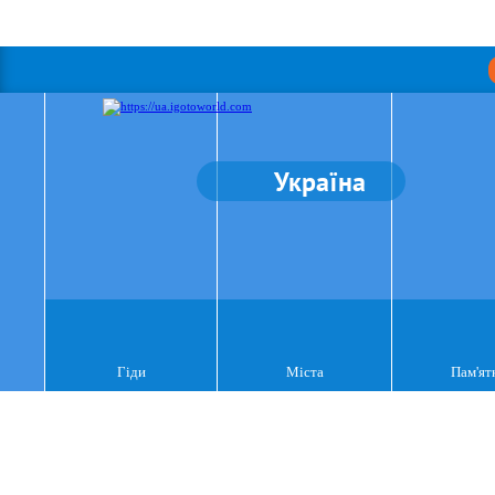
Україна
Гіди
Міста
Пам'ят