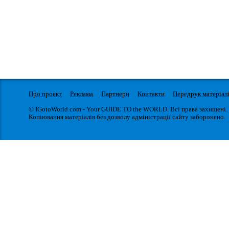
Про проект
Реклама
Партнери
Контакти
Передрук матеріал
© IGotoWorld.com - Your GUIDE TO the WORLD. Всі права захищені.
Копіювання матеріалів без дозволу адміністрації сайту заборонено.