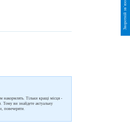
Зворотній зв`язок
м накормлять. Тільки кращі місця -
и. Тому ви знайдете актуальну
и, повечеряти.