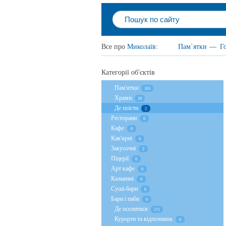
Все про
Миколаїв
:
Пам`ятки
—
Г
Категорії об'єктів
Пам'ятки
163
Храми
29
Де поїсти
2
Ресторани
0
Кафе
0
Кав'ярні
0
Закусочні
2
Піцерії
0
Арт кафе
0
Кальянні
0
Суші-бари
0
Бари і паби
0
Де оселитися
171
Курорти та відпочинок
0