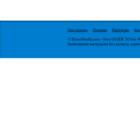
Про проект
Реклама
Партнери
Ко
© IGotoWorld.com - Your GUIDE TO the 
Копіювання матеріалів без дозволу адмін