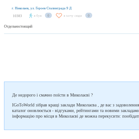
г. Николаев, ул. Героев Сталинграда 9 Д
я був
0
я хочу сюди
0
10383
Отдельностоящий
Де недорого і смачно поїсти в Миколаєві ?
IGoToWorld зібрав кращі заклади Миколаєва , де вас з задоволення
каталог оновлюється - відгуками, рейтингами та новими закладам
інформацію про місця в Миколаєві де можна перекусити: пообідат