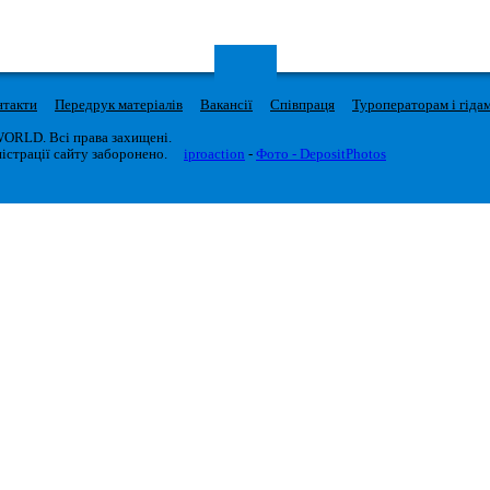
нтакти
Передрук матеріалів
Вакансії
Співпраця
Туроператорам і гіда
WORLD. Всі права захищені.
істрації сайту заборонено.
iproaction
-
Фото - DepositPhotos