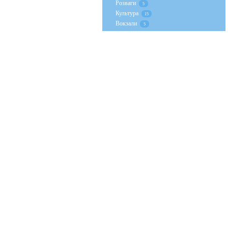
Розваги
5
Культура
15
Вокзали
5