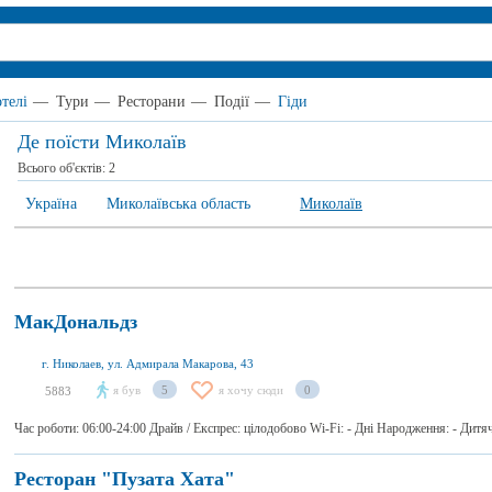
отелі
—
Тури
—
Ресторани
—
Події
—
Гіди
Де поїсти Миколаїв
Всього об'єктів:
2
Україна
Миколаївська область
Миколаїв
МакДональдз
г. Николаев, ул. Адмирала Макарова, 43
я був
5
я хочу сюди
0
5883
Час роботи: 06:00-24:00 Драйв / Експрес: цілодобово Wi-Fi: - Дні Народження: - Дит
Ресторан "Пузата Хата"