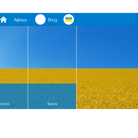
Афіша
Вхід
Готелі
Блоги