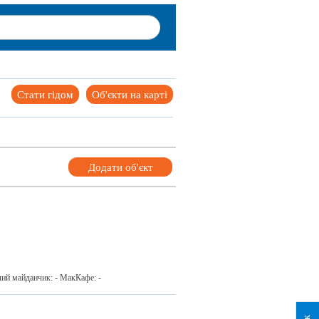
Стати гідом
Об'єкти на карті
Додати об'єкт
ячий майданчик: - МакКафе: -