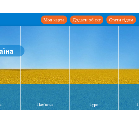
Моя карта
Додати об'єкт
Стати гідом
аїна
а
Пам'ятки
Тури