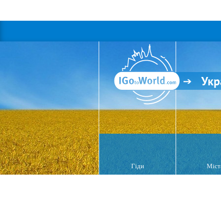
Укр
Гіди
Міст