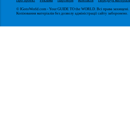
Про проект
Реклама
Партнери
Контакти
Передрук матеріал
© IGotoWorld.com - Your GUIDE TO the WORLD. Всі права захищені.
Копіювання матеріалів без дозволу адміністрації сайту заборонено.