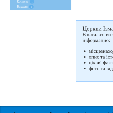
Культура
1
Вокзали
1
Церкви Ізма
В каталозі ви 
інформацію:
місцезнахо
опис та іс
цікаві фак
фото та ві