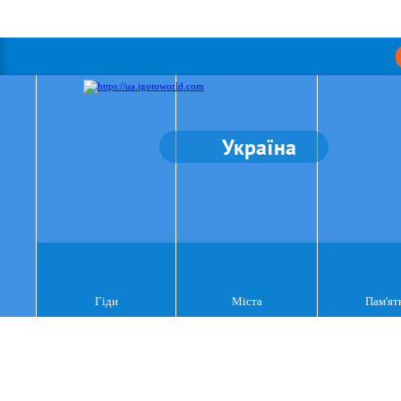
Україна
Гіди
Міста
Пам'ят