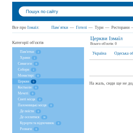
Все про
Ізмаїл
:
Пам`ятки
—
Готелі
—
Тури
—
Ресторани
Церкви Ізмаїл
Категорії об'єктів
Всього об'єктів:
0
Пам'ятки
2
Україна
Одеська о
Храми
1
Cинагоги
0
Собори
1
Монастирі
0
Церкви
0
На жаль, сюди ще не дод
Костьоли
0
Мечеті
0
Святі місця
0
Паломницькі місця
0
Де поїсти
0
Де оселитися
36
Курорти та відпочинок
0
Розваги
0