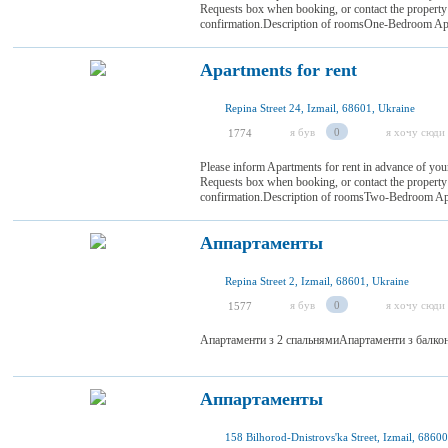
Requests box when booking, or contact the property d
confirmation.Description of roomsOne-Bedroom Apart
Apartments for rent
Repina Street 24, Izmail, 68601, Ukraine
я був
0
я хочу сюди
1774
Please inform Apartments for rent in advance of your
Requests box when booking, or contact the property d
confirmation.Description of roomsTwo-Bedroom Apartm
Аппартаменты
Repina Street 2, Izmail, 68601, Ukraine
я був
0
я хочу сюди
1577
Апартаменти з 2 спальнямиАпартаменти з балкон
Аппартаменты
158 Bilhorod-Dnistrovs'ka Street, Izmail, 6860