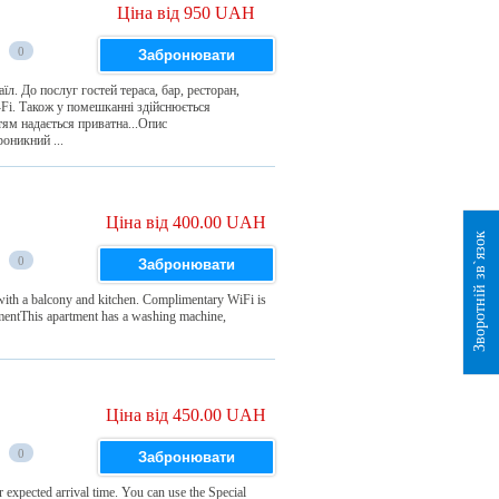
Ціна від 950 UAH
0
Забронювати
. До послуг гостей тераса, бар, ресторан,
-Fi. Також у помешканні здійснюється
тям надається приватна...Опис
оникний ...
Ціна від 400.00 UAH
Зворотній зв`язок
0
Забронювати
with a balcony and kitchen. Complimentary WiFi is
entThis apartment has a washing machine,
Ціна від 450.00 UAH
0
Забронювати
 expected arrival time. You can use the Special