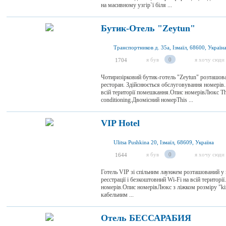
на масивному узгір`ї біля ...
Бутик-Отель "Zeytun"
Транспортников д. 35а, Ізмаїл, 68600, Україн
я був
0
я хочу сюди
1704
Чотиризірковий бутик-готель "Zeytun" розташован
ресторан. Здійснюється обслуговування номерів
всій території помешкання.Опис номерівЛюкс This s
conditioning.Двомісний номерThis ...
VIP Hotel
Ulitsa Pushkina 20, Ізмаїл, 68609, Україна
я був
0
я хочу сюди
1644
Готель VIP зі спільним лаунжем розташований у м
реєстрації і безкоштовний Wi-Fi на всій територ
номерів.Опис номерівЛюкс з ліжком розміру "ki
кабельним ...
Отель БЕССАРАБИЯ