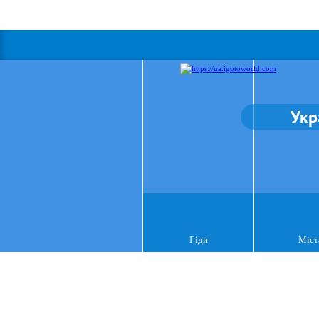
Укр
Гіди
Міст