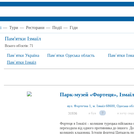
і
—
Тури
—
Ресторани
—
Події
—
Гіди
Пам'ятки Ізмаїл
Всього об'єктів:
71
Пам`ятки Україна
Пам`ятки Одеська область
Пам`ятки Ізма
Пам`ятки Ізмаїл
Парк-музей «Фортеця», Ізмаї
вул. Фортечна 1, м. Ізмаїл 68600, Одеська обл
я був
7
я хочу сюд
31936
Фортеця в Ізмаїлі – колишня турецька військова 
переходила від одного противника до іншого. До
колишніх кладовищ. Історія фортеці Цитадель поб