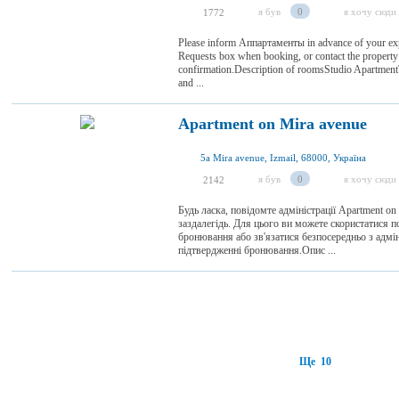
я був
0
я хочу сюди
1772
Please inform Аппартаменты in advance of your expe
Requests box when booking, or contact the property d
confirmation.Description of roomsStudio Apartment
and ...
Apartment on Mira avenue
5a Mira avenue, Izmail, 68000, Україна
я був
0
я хочу сюди
2142
Будь ласка, повідомте адміністрації Apartment on
заздалегідь. Для цього ви можете скористатися 
бронювання або зв'язатися безпосередньо з адмі
підтвердженні бронювання.Опис ...
Ще 10