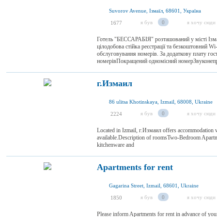
Suvorov Avenue, Ізмаїл, 68601, Україна
я був
0
я хочу сюди
1677
Готель "БЕССАРАБІЯ" розташований у місті Ізмаїл
цілодобова стійка реєстрації та безкоштовний Wi
обслуговування номерів. За додаткову плату гос
номерівПокращений одномісний номерЗвуконепр
г.Измаил
86 ulitsa Khotinskaya, Izmail, 68008, Ukraine
я був
0
я хочу сюди
2224
Located in Izmail, г.Измаил offers accommodation 
available.Description of roomsTwo-Bedroom Apartm
kitchenware and
Apartments for rent
Gagarina Street, Izmail, 68601, Ukraine
я був
0
я хочу сюди
1850
Please inform Apartments for rent in advance of your