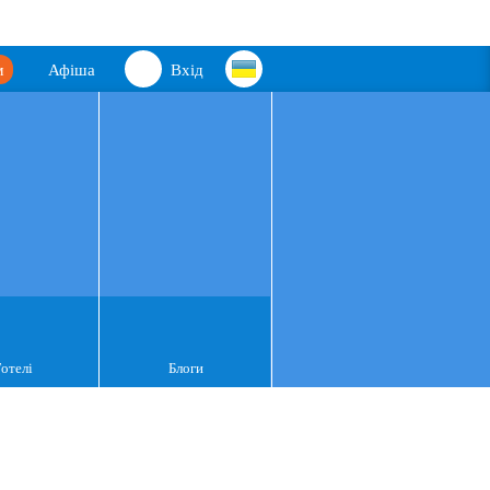
м
Афіша
Вхід
Готелі
Блоги