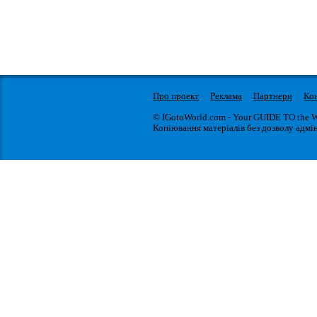
Про проект
Реклама
Партнери
Ко
© IGotoWorld.com - Your GUIDE TO the 
Копіювання матеріалів без дозволу адмін