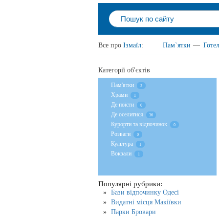
Все про
Ізмаїл
:
Пам`ятки
—
Готел
Категорії об'єктів
Пам'ятки
2
Храми
1
Де поїсти
0
Де оселитися
36
Курорти та відпочинок
0
Розваги
0
Культура
1
Вокзали
1
Популярні рубрики:
Бази відпочинку Одесі
Видатні місця Макіївки
Парки Бровари