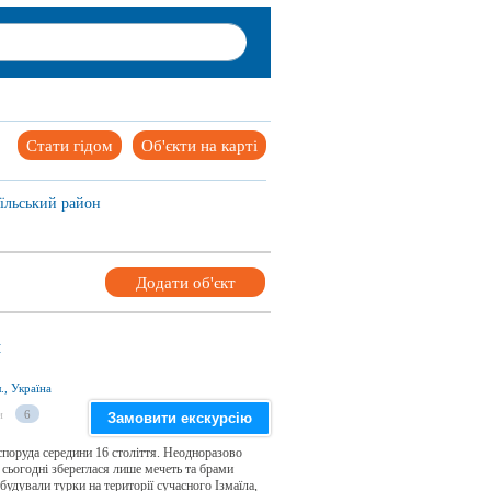
Стати гідом
Об'єкти на карті
їльський район
Додати об'єкт
л
., Україна
и
6
Замовити екскурсію
споруда середини 16 століття. Неодноразово
 сьогодні збереглася лише мечеть та брами
удували турки на території сучасного Ізмаїла,