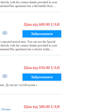
irectly with the contact details provided in your
mentThis apartment has a tile/marble floor, ...
Ціна від 600.00 UAH
0
Забронювати
 expected arrival time. You can use the Special
irectly with the contact details provided in your
entThis apartment has a electric kettle, ...
Ціна від 650.00 UAH
0
Забронювати
ом. До послуг гостей кухня з
Ціна від 500.00 UAH
0, Ukraine