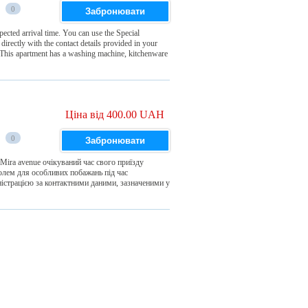
0
Забронювати
cted arrival time. You can use the Special
irectly with the contact details provided in your
This apartment has a washing machine, kitchenware
Ціна від 400.00 UAH
0
Забронювати
 Mira avenue очікуваний час свого приїзду
полем для особливих побажань під час
ністрацією за контактними даними, зазначеними у