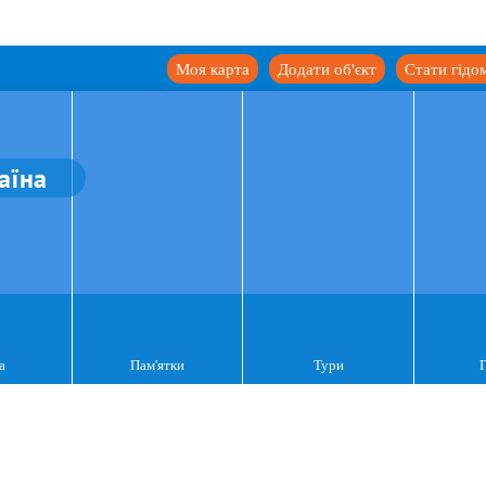
Моя карта
Додати об'єкт
Стати гідо
аїна
а
Пам'ятки
Тури