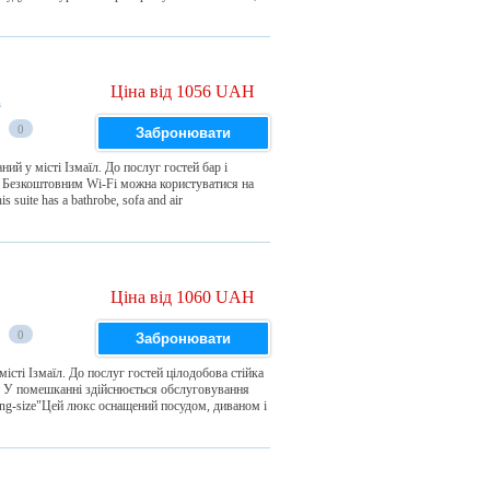
Ціна від 1056 UAH
а
0
Забронювати
ий у місті Ізмаїл. До послуг гостей бар і
. Безкоштовним Wi-Fi можна користуватися на
uite has a bathrobe, sofa and air
Ціна від 1060 UAH
0
Забронювати
істі Ізмаїл. До послуг гостей цілодобова стійка
ії. У помешканні здійснюється обслуговування
ng-size"Цей люкс оснащений посудом, диваном і