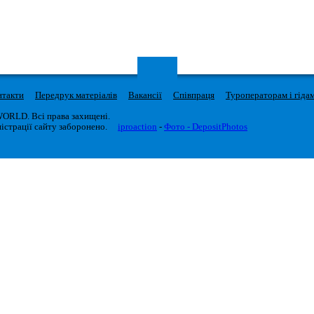
нтакти
Передрук матеріалів
Вакансії
Співпраця
Туроператорам і гіда
WORLD. Всі права захищені.
істрації сайту заборонено.
iproaction
-
Фото - DepositPhotos