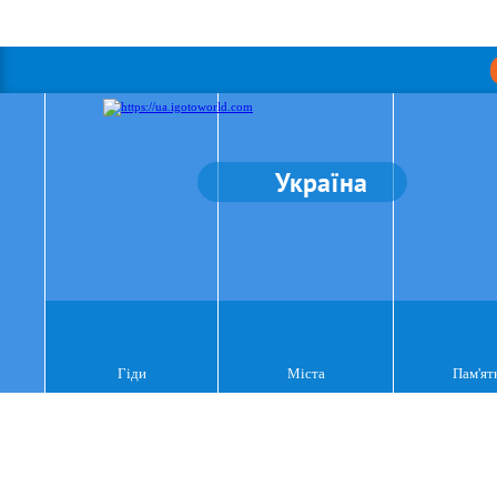
Україна
Гіди
Міста
Пам'ят