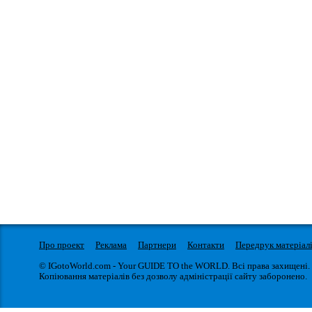
Про проект
Реклама
Партнери
Контакти
Передрук матеріал
© IGotoWorld.com - Your GUIDE TO the WORLD. Всі права захищені.
Копіювання матеріалів без дозволу адміністрації сайту заборонено.