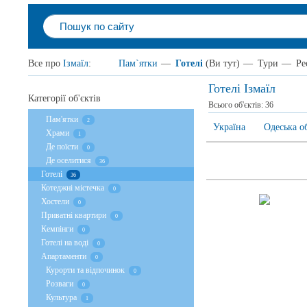
Все про
Ізмаїл
:
Пам`ятки
—
Готелі
(Ви тут)
—
Тури
—
Ре
Готелі Ізмаїл
Категорії об'єктів
Всього об'єктів:
36
Пам'ятки
2
Україна
Одеська о
Храми
1
Де поїсти
0
Де оселитися
36
Готелі
36
Котеджні містечка
0
Хостели
0
Приватні квартири
0
Кемпінги
0
Готелі на воді
0
Апартаменти
0
Курорти та відпочинок
0
Розваги
0
Культура
1