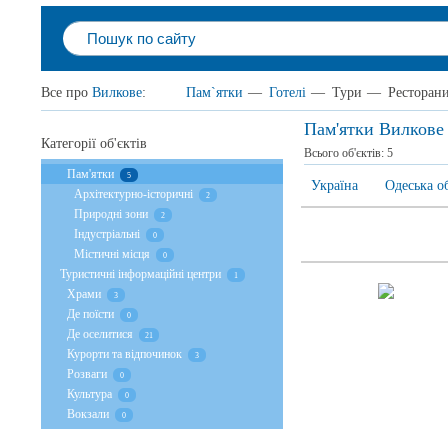
Все про
Вилкове
:
Пам`ятки
—
Готелі
—
Тури
—
Ресторан
Пам'ятки Вилкове
Категорії об'єктів
Всього об'єктів:
5
Пам'ятки
5
Україна
Одеська о
Архітектурно-історичні
2
Природні зони
2
Індустріальні
0
Містичні місця
0
Туристичні інформаційні центри
1
Храми
3
Де поїсти
0
Де оселитися
21
Курорти та відпочинок
3
Розваги
0
Культура
0
Вокзали
0