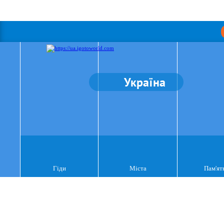
Україна
Гіди
Міста
Пам'ят