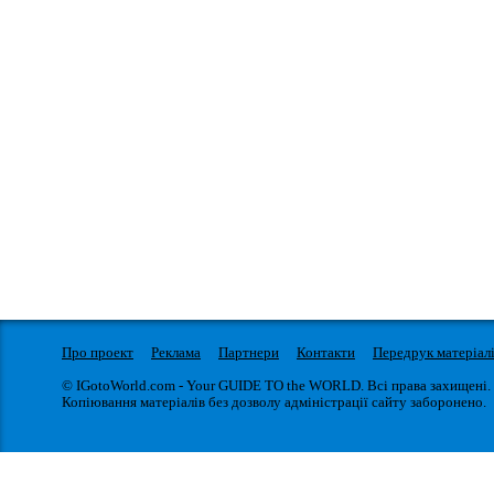
Про проект
Реклама
Партнери
Контакти
Передрук матеріал
© IGotoWorld.com - Your GUIDE TO the WORLD. Всі права захищені.
Копіювання матеріалів без дозволу адміністрації сайту заборонено.