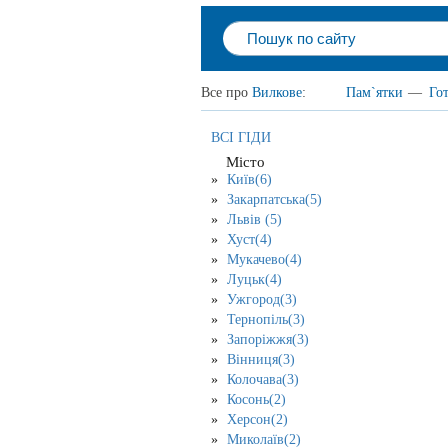
Все про
Вилкове
:
Пам`ятки
—
Гот
ВСІ ГІДИ
Місто
Київ(6)
Закарпатська(5)
Львів (5)
Хуст(4)
Мукачево(4)
Луцьк(4)
Ужгород(3)
Тернопіль(3)
Запоріжжя(3)
Вінниця(3)
Колочава(3)
Косонь(2)
Херсон(2)
Миколаїв(2)