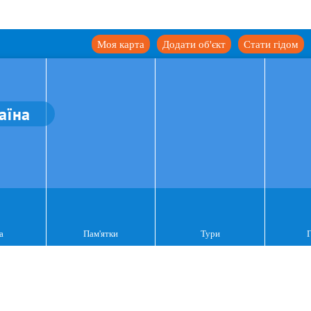
Моя карта
Додати об'єкт
Стати гідом
аїна
а
Пам'ятки
Тури