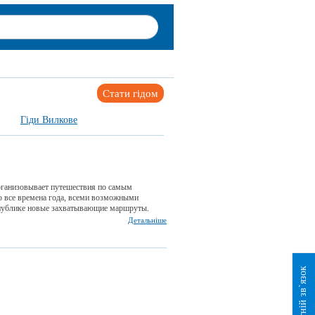
Стати гідом
Гіди Вилкове
организовывает путешествия по самым
 все времена года, всеми возможными
публике новые захватывающие маршруты.
Детальніше
Зворотній зв`язок