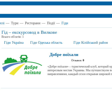
елі
—
Тури
—
Ресторани
—
Події
—
Гіди
Гід – екскурсовод в Вилкове
Всього об'єктів:
1
Гіди Україна
Гіди Одеська область
Гіди Кілійський район
Добре поїхали
Отзывов:
0
«Добре поїхали» – туристический клуб, который 
интересным местам Украины. Мы путешествуем во
направлениями, каждый сезон открывая широкой 