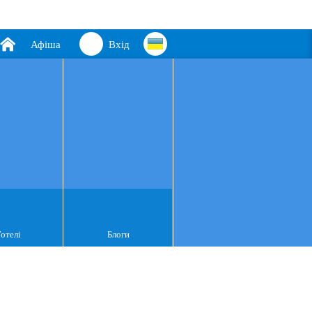
Афіша
Вхід
Готелі
Блоги