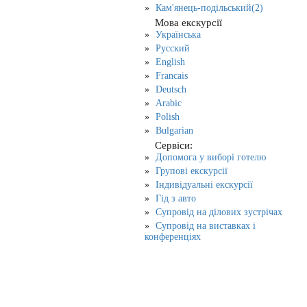
Кам'янець-подільський(2)
Мова екскурсії
Українська
Русский
English
Francais
Deutsch
Arabic
Polish
Bulgarian
Сервіси:
Допомога у виборі готелю
Групові екскурсії
Індивідуальні екскурсії
Гід з авто
Супровід на ділових зустрічах
Супровід на виставках і
конференціях