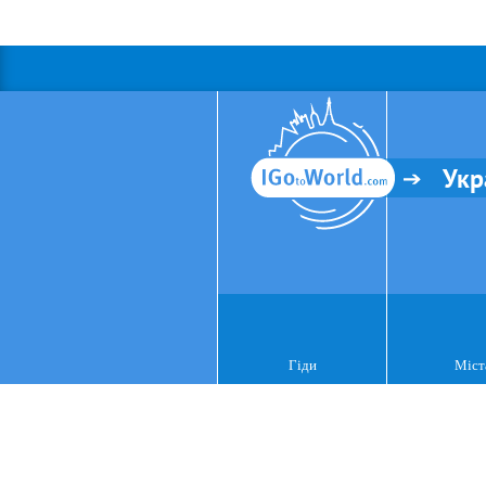
Укр
Гіди
Міст