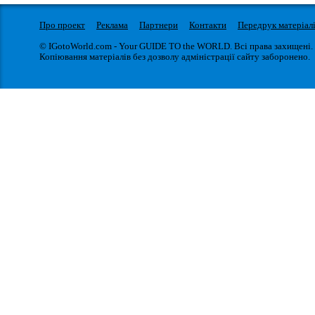
Про проект
Реклама
Партнери
Контакти
Передрук матеріал
© IGotoWorld.com - Your GUIDE TO the WORLD. Всі права захищені.
Копіювання матеріалів без дозволу адміністрації сайту заборонено.