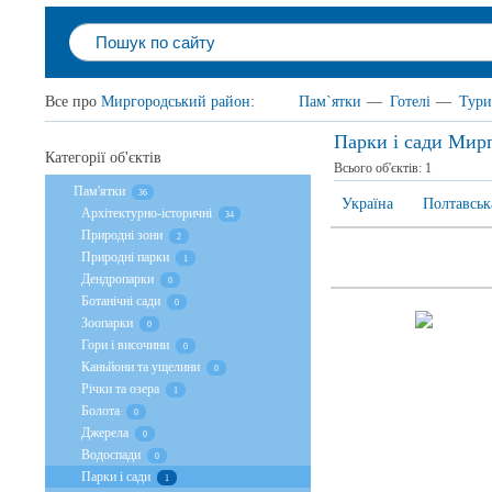
Все про
Миргородський район
:
Пам`ятки
—
Готелі
—
Тури
Парки і сади Мир
Категорії об'єктів
Всього об'єктів:
1
Пам'ятки
36
Україна
Полтавськ
Архітектурно-історичні
34
Природні зони
2
Природні парки
1
Дендропарки
0
Ботанічні сади
0
Зоопарки
0
Гори і височини
0
Каньйони та ущелини
0
Річки та озера
1
Болота
0
Джерела
0
Водоспади
0
Парки і сади
1