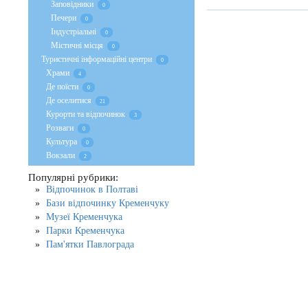
Заповідники
0
Печери
0
Індустріальні
0
Містичні місця
0
Туристичні інформаційні центри
0
Храми
4
Де поїсти
0
Де оселитися
21
Курорти та відпочинок
3
Розваги
0
Культура
0
Вокзали
2
Популярні рубрики:
Відпочинок в Полтаві
Бази відпочинку Кременчуку
Музеї Кременчука
Парки Кременчука
Пам'ятки Павлограда