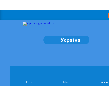
Україна
Гіди
Міста
Пам'ят