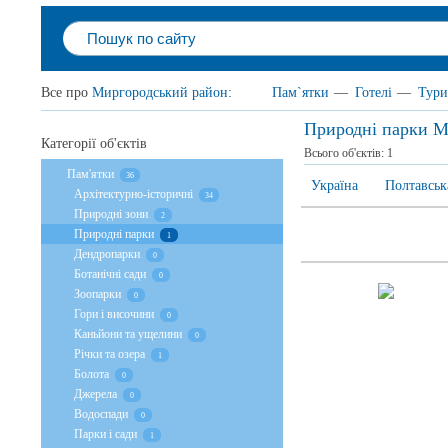
Все про
Миргородський район
:
Пам`ятки
—
Готелі
—
Тури
Природні парки М
Категорії об'єктів
Всього об'єктів:
1
Пам'ятки
36
Україна
Полтавськ
Архітектурно-історичні
34
Природні зони
2
Природні парки
1
Дендропарки
0
Ботанічні сади
0
Зоопарки
0
Гори і височини
0
Каньйони та ущелини
0
Річки та озера
1
Болота
0
Джерела
0
Водоспади
0
Парки і сади
1