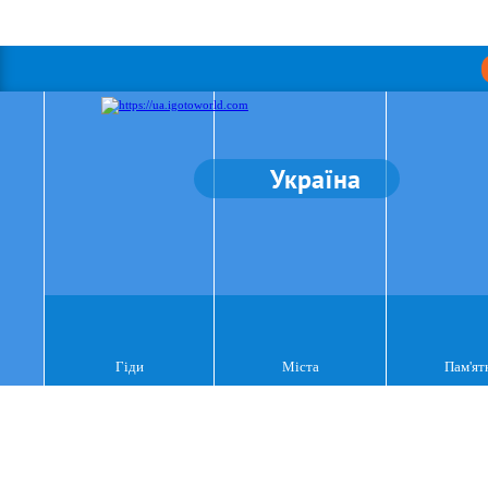
Україна
Гіди
Міста
Пам'ят