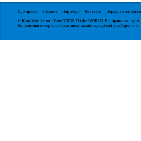
Про проект
Реклама
Партнери
Контакти
Передрук матеріал
© IGotoWorld.com - Your GUIDE TO the WORLD. Всі права захищені.
Копіювання матеріалів без дозволу адміністрації сайту заборонено.