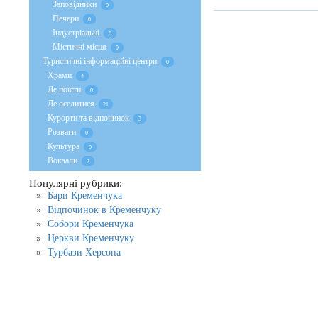
Заповідники
0
Печери
0
Індустріальні
0
Містичні місця
0
Туристичні інформаційні центри
0
Храми
4
Де поїсти
0
Де оселитися
21
Курорти та відпочинок
3
Розваги
0
Культура
0
Вокзали
2
Популярні рубрики:
Бари Кременчука
Відпочинок в Кременчуку
Собори Кременчука
Церкви Кременчуку
Турбази Херсона