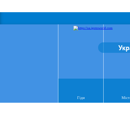
Укр
Гіди
Міст