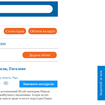
Стати гідом
Об'єкти на карті
леве
Додати об'єкт
оля, Гоголеве
Зворотній зв`язок
вул. Жовтнева 2, с. Гоголеве 38040, Полтавська область, Україна
и
8
Замовити екскурсію
а) розташований Музей-заповідник Миколи
 майбутнього письменника. Історія музею
 де живуть цікаві та веселі люди (один Пацюк