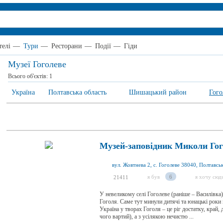
телі
—
Тури
—
Ресторани
—
Події
—
Гіди
Музеї Гоголеве
Всього об'єктів:
1
Україна
Полтавська область
Шишацький район
Гого
Музей-заповідник Миколи Гог
я був
6
я хочу сюд
21411
У невеликому селі Гоголеве (раніше – Василівк
Гоголя. Саме тут минули дитячі та юнацькі роки
Україна у творах Гоголя – це ріг достатку, край,
чого вартий), а з усілякою нечистю ...