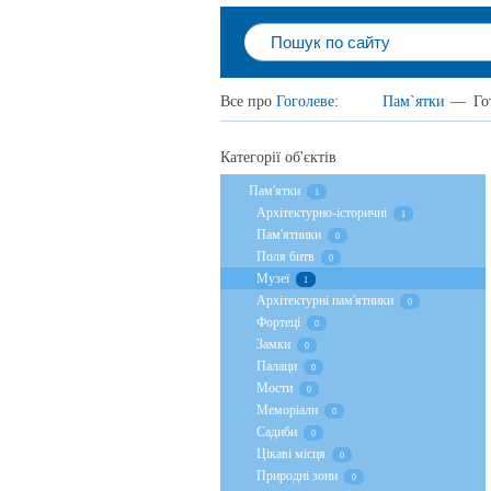
Все про
Гоголеве
:
Пам`ятки
—
Го
Категорії об'єктів
Пам'ятки
1
Архітектурно-історичні
1
Пам'ятники
0
Поля битв
0
Музеї
1
Архітектурні пам'ятники
0
Фортеці
0
Замки
0
Палаци
0
Мости
0
Меморіали
0
Садиби
0
Цікаві місця
0
Природні зони
0