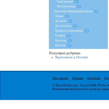
Індустріальні
0
Містичні місця
0
Туристичні інформаційні центри
0
Храми
0
Де поїсти
0
Де оселитися
0
Курорти та відпочинок
0
Розваги
0
Культура
0
Вокзали
0
Популярні рубрики:
Відпочинок в Полтаві
Про проект
Реклама
Партнери
Ко
© IGotoWorld.com - Your GUIDE TO the 
Копіювання матеріалів без дозволу адмін