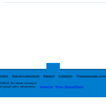
нтакти
Передрук матеріалів
Вакансії
Співпраця
Туроператорам і гіда
WORLD. Всі права захищені.
істрації сайту заборонено.
iproaction
-
Фото - DepositPhotos