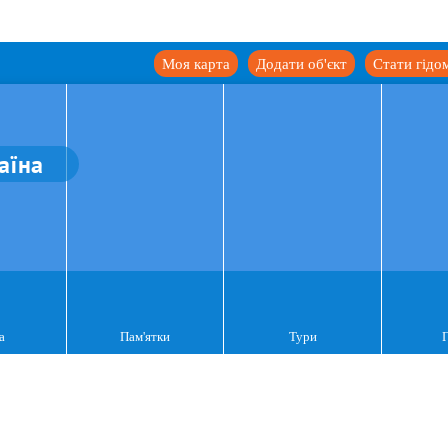
Моя карта
Додати об'єкт
Стати гідо
аїна
а
Пам'ятки
Тури