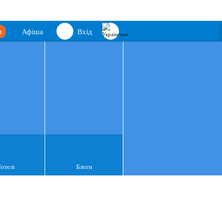
м
Афіша
Вхід
Готелі
Блоги