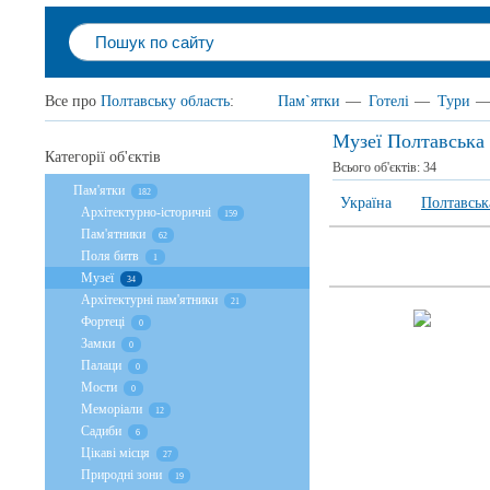
Все про
Полтавську область
:
Пам`ятки
—
Готелі
—
Тури
Музеї Полтавська 
Категорії об'єктів
Всього об'єктів:
34
Пам'ятки
182
Україна
Полтавськ
Архітектурно-історичні
159
Пам'ятники
62
Поля битв
1
Музеї
34
Архітектурні пам'ятники
21
Фортеці
0
Замки
0
Палаци
0
Мости
0
Меморіали
12
Садиби
6
Цікаві місця
27
Природні зони
19