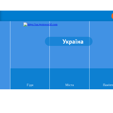
Україна
Гіди
Міста
Пам'ят