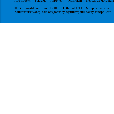
Про проект
Реклама
Партнери
Контакти
Передрук матеріал
© IGotoWorld.com - Your GUIDE TO the WORLD. Всі права захищені.
Копіювання матеріалів без дозволу адміністрації сайту заборонено.