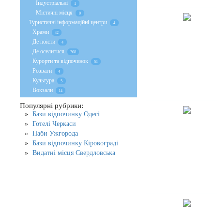
Індустріальні
1
Містичні місця
0
Туристичні інформаційні центри
4
Храми
42
Де поїсти
4
Де оселитися
208
Курорти та відпочинок
51
Розваги
4
Культура
5
Вокзали
14
Популярні рубрики:
Бази відпочинку Одесі
Готелі Черкаси
Паби Ужгорода
Бази відпочинку Кіровограді
Видатні місця Свердловська