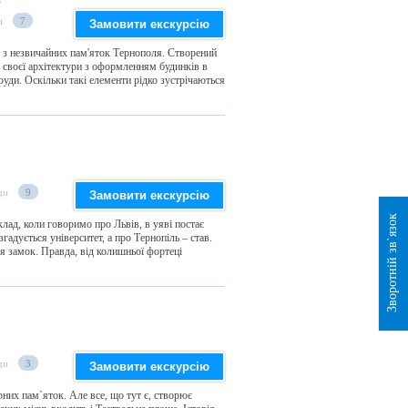
и
7
Замовити екскурсію
ю з незвичайних пам'яток Тернополя. Створений
ь своєї архітектури з оформленням будинків в
поруди. Оскільки такі елементи рідко зустрічаються
ди
9
Замовити екскурсію
Зворотній зв`язок
клад, коли говоримо про Львів, в уяві постає
гадується університет, а про Тернопіль – став.
я замок. Правда, від колишньої фортеці
ди
3
Замовити екскурсію
рних пам`яток. Але все, що тут є, створює