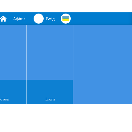
Афіша
Вхід
Готелі
Блоги