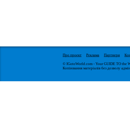
Про проект
Реклама
Партнери
Ко
© IGotoWorld.com - Your GUIDE TO the 
Копіювання матеріалів без дозволу адмін