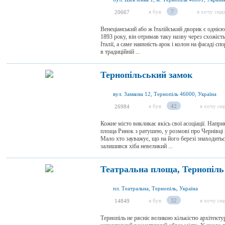
я був
7
я хочу сюд
20667
Венеціанський або ж Італійський дворик є одніє
1893 року, він отримав таку назву через схожіст
Італії, а саме наявність арок і колон на фасаді с
в традиційній ...
Тернопільський замок
вул. Замкова 12, Тернопіль 46000, Україна
я був
42
я хочу сю
26984
Кожне місто викликає якісь свої асоціації. Напри
площа Ринок з ратушею, у розмові про Чернівці з
Мало хто зауважує, що на його березі знаходитьс
залишився хіба невеликий ...
Театральна площа, Тернопіль
пл. Театральна, Тернопіль, Україна
я був
32
я хочу сю
14849
Тернопіль не рясніє великою кількістю архітекту