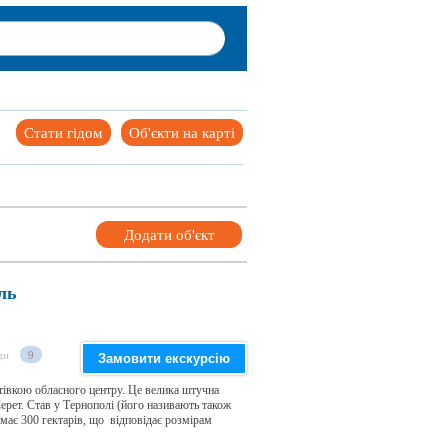
Стати гідом
Об'єкти на карті
Додати об'єкт
ль
ди
9
Замовити екскурсію
итівкою обласного центру. Це велика штучна
Серет. Став у Тернополі (його називають також
ймає 300 гектарів, що відповідає розмірам