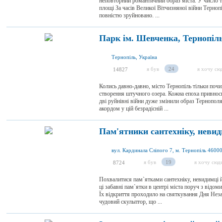
неповторний романтичний образ міста. У число та
площі За часів Великої Вітчизняної війни Терноп
повністю зруйновано. ...
Парк ім. Шевченка, Тернопіл
Тернопіль, Україна
я був
24
я хочу сю
14827
Колись давно-давно, місто Тернопіль тільки почи
створення штучного озера. Кожна епоха привносила
дві руйнівні війни дуже змінили образ Тернопол
акордом у цій безрадісній ...
Пам'ятники сантехніку, невид
я був
19
я хочу сюд
8724
Похвалитися пам`ятками сантехніку, невидимці 
ці забавні пам`ятки в центрі міста поруч з від
Їх відкриття проходило на святкування Дня Неза
чудовий скульптор, що ...