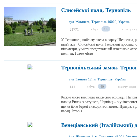
Єлисейські поля, Тернопіль
вул. Жовтнева, Тернопіль 46000, Україна
я був
18
я хочу сю
21771
У Тернополі, поблизу озера в парку Шевченка, р
пам'ятки – Єлисейські поля. Головний проспект с
кілометри, у місті представлений невеликою алеє
поля, як і саме місто – ...
Тернопільський замок, Терно
вул. Замкова 12, м. Тернопіль, Україна
я був
40
я хочу сюди
141
Кожне місто викликає якісь свої асоціації. Напри
площа Ринок з ратушею, Чернівці – з університет
що на його березі знаходиться замок. Правда, в
палац. Історія ...
Венеціанський (Італійський) 
бул. Шевченка 1, м. Тернопіль 46001, Україн