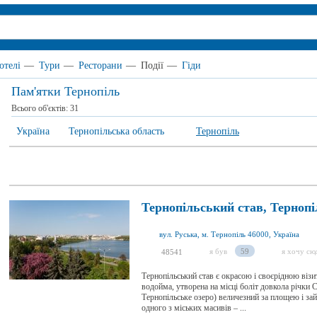
отелі
—
Тури
—
Ресторани
—
Події
—
Гіди
Пам'ятки Тернопіль
Всього об'єктів:
31
Україна
Тернопільська область
Тернопіль
Тернопільський став, Тернопі
вул. Руська, м. Тернопіль 46000, Україна
я був
59
я хочу сю
48541
Тернопільський став є окрасою і своєрідною віз
водойма, утворена на місці боліт довкола річки 
Тернопільське озеро) величезний за площею і за
одного з міських масивів – ...