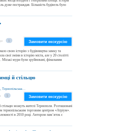
ких місць входить і Театральна площа. Історія
іль дуже постраждав. Більшість будівель було
ь
ди
1
Замовити екскурсію
нало свою історію з будівництва замку та
 свої зміни в історію міста, але у 20 столітті
я. Міські мури були зруйновані, фінальним
имці й стільцю
вул. Кардинала Сліпого 7, м. Тернопіль 46000, Тернопільська обл., Україна
и
5
Замовити екскурсію
й стільцю можуть жителі Тернополя. Розташовані
омим тернопільським торговим центром «Атріум».
лежності в 2010 році. Автором пам`яток є