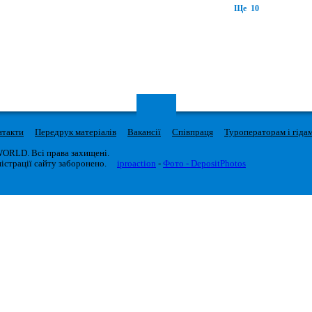
Ще 10
нтакти
Передрук матеріалів
Вакансії
Співпраця
Туроператорам і гіда
WORLD. Всі права захищені.
істрації сайту заборонено.
iproaction
-
Фото - DepositPhotos