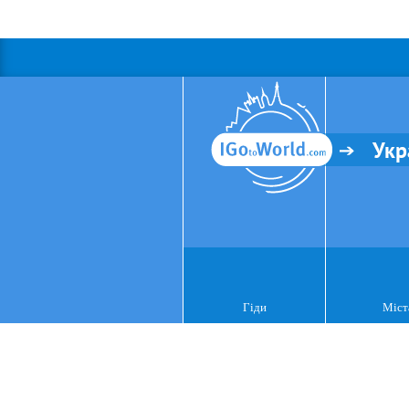
Укр
Гіди
Міст