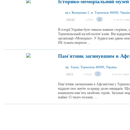
Історико-меморіальний музей 
вул. Коперника 1, м. Тернопіль 46000, Україн
я був
4
я хочу сюд
10542
В історії України було чимало важких сторінок, 
Тернопільський музей політв`язнів. Він відкритий
організації «Меморіал». У будівлі вже давно нем
НЕ тужать патріоти ...
Пам'ятник загинувшим в Афга
пр. Злуки, Тернопіль 46000, Україна
я був
7
я хочу сюди
5415
Пам’ятник загинувшим в Афганістані у Тернополі
віддали своє життя за кращу долю нащадків. Що
вшанувати пам’ять загиблих героїв. Загальні люд
майже 15 тисяч чоловік. ...