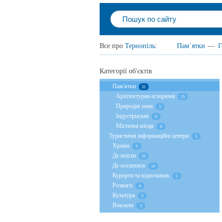
Все про
Тернопіль
:
Пам`ятки
—
Г
Категорії об'єктів
Пам'ятки
31
Архітектурно-історичні
25
Природні зони
5
Індустріальні
0
Містичні місця
0
Туристичні інформаційні центри
1
Храми
5
Де поїсти
53
Де оселитися
14
Курорти та відпочинок
1
Розваги
4
Культура
3
Вокзали
3