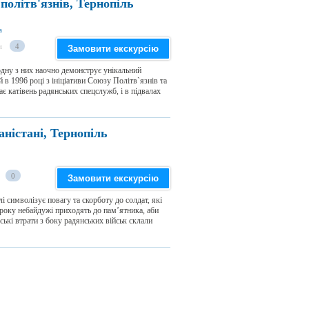
політв'язнів, Тернопіль
а
и
4
Замовити екскурсію
одну з них наочно демонструє унікальний
 в 1996 році з ініціативи Союзу Політв`язнів та
ає катівень радянських спецслужб, і в підвалах
ністані, Тернопіль
0
Замовити екскурсію
 символізує повагу та скорботу до солдат, які
року небайдужі приходять до пам’ятника, аби
ські втрати з боку радянських військ склали