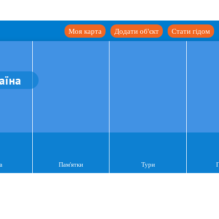
Моя карта
Додати об'єкт
Стати гідом
аїна
а
Пам'ятки
Тури