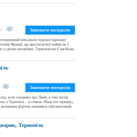
ди
5
Замовити екскурсію
озташований міні-аналог відомої паризької
толиці Франції, що простягається майже на 2
ю із двома пагорбами. Тернопільські Єлисейські
піль
6
Замовити екскурсію
клад, коли говоримо про Львів, в уяві постає
ом, а Тернопіль – зі ставом. Мало хто зауважує,
ід колишньої фортеці залишився хіба невеликий
дворик, Тернопіль
а