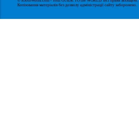
© IGotoWorld.com - Your GUIDE TO the WORLD. Всі права захищені.
Копіювання матеріалів без дозволу адміністрації сайту заборонено.