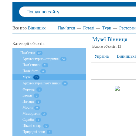
Все про
Вінницю
:
Пам`ятки
—
Готелі
—
Тури
—
Рестора
Музеї Вінниця
Категорії об'єктів
Всього об'єктів:
13
Пам'ятки
62
Україна
Вінницька
Архітектурно-історичні
54
Пам'ятники
21
Поля битв
0
Музеї
13
Архітектурні пам'ятники
9
Фортеці
1
Замки
0
Палаци
1
Мости
0
Меморіали
2
Садиби
1
Цікаві місця
6
Природні зони
9