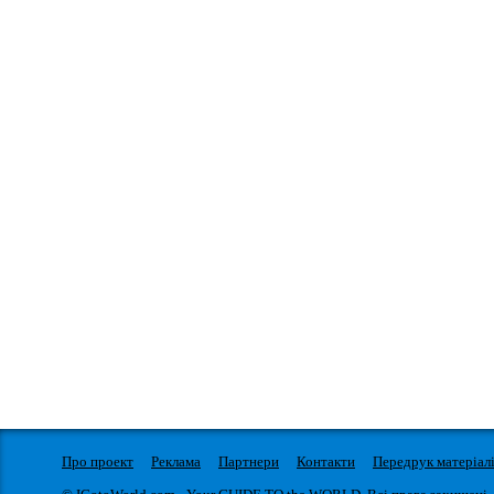
Про проект
Реклама
Партнери
Контакти
Передрук матеріал