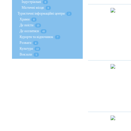
Індустріальні
0
Містичні місця
0
Туристичні інформаційні центри
2
Храми
8
Де поїсти
15
Де оселитися
43
Курорти та відпочинок
7
Розваги
4
Культура
13
Вокзали
5