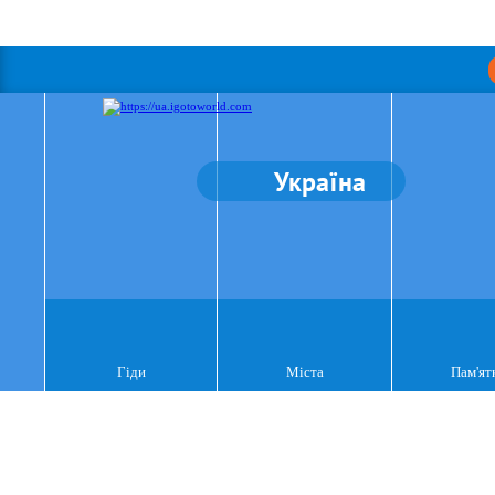
Україна
Гіди
Міста
Пам'ят