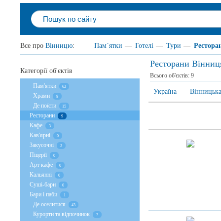
Все про
Вінницю
:
Пам`ятки
—
Готелі
—
Тури
—
Рестора
Ресторани Вінниц
Категорії об'єктів
Всього об'єктів:
9
Пам'ятки
62
Україна
Вінницька
Храми
8
Де поїсти
15
Ресторани
9
Кафе
3
Кав'ярні
0
Закусочні
2
Піцерії
0
Арт кафе
0
Кальянні
0
Суші-бари
0
Бари і паби
1
Де оселитися
43
Курорти та відпочинок
7