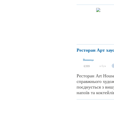
Ресторан Арт хау
Винница
я був
6399
Ресторан Art Hous
справжнього худож
поєднується з виш
напоїв та коктейлів