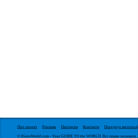
Про проект
Реклама
Партнери
Контакти
Передрук матеріал
© IGotoWorld.com - Your GUIDE TO the WORLD. Всі права захищені.