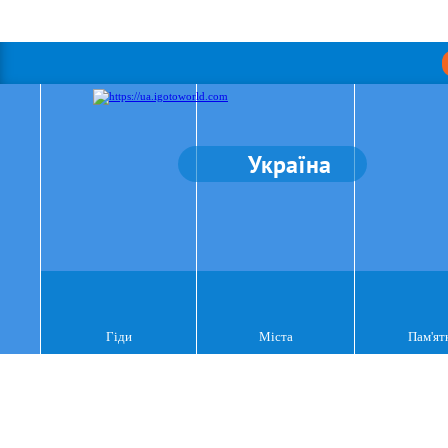
Україна
Гіди
Міста
Пам'ят