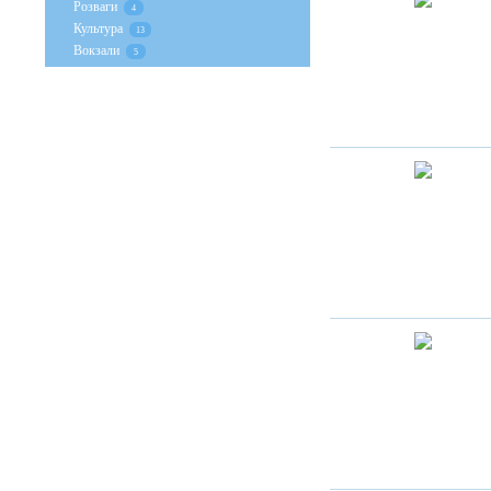
Розваги
4
Культура
13
Вокзали
5