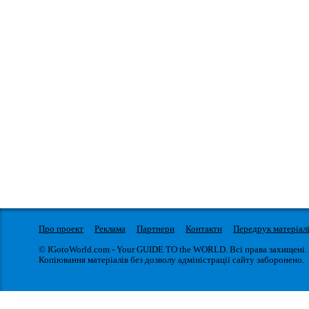
Про проект
Реклама
Партнери
Контакти
Передрук матеріал
© IGotoWorld.com - Your GUIDE TO the WORLD. Всі права захищені.
Копіювання матеріалів без дозволу адміністрації сайту заборонено.