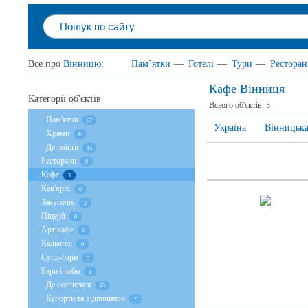
Все про
Вінницю
:
Пам`ятки
—
Готелі
—
Тури
—
Рестора
Кафе Вінниця
Категорії об'єктів
Всього об'єктів:
3
Пам'ятки
62
Україна
Вінницька
Храми
8
Де поїсти
15
Ресторани
9
Кафе
3
Кав'ярні
0
Закусочні
2
Піцерії
0
Арт кафе
0
Кальянні
0
Суші-бари
0
Бари і паби
1
Де оселитися
43
Курорти та відпочинок
7