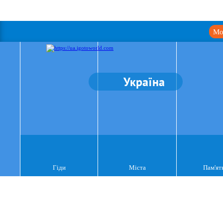
Мо
Україна
Гіди
Міста
Пам'ят