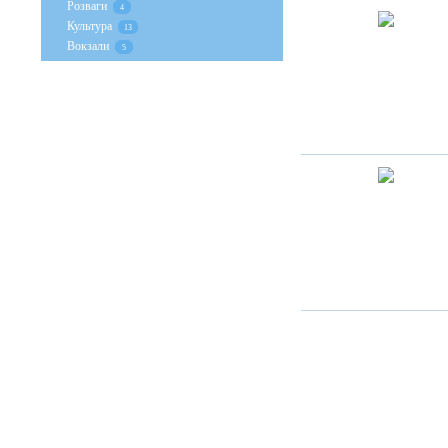
Розваги
4
Культура
13
Вокзали
5