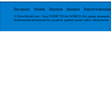
Про проект
Реклама
Партнери
Контакти
Передрук матеріал
© IGotoWorld.com - Your GUIDE TO the WORLD. Всі права захищені.
Копіювання матеріалів без дозволу адміністрації сайту заборонено.