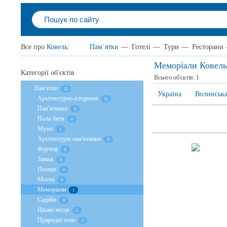
Все про
Ковель
:
Пам`ятки
—
Готелі
—
Тури
—
Ресторани
Меморіали Ковель
Категорії об'єктів
Всього об'єктів:
1
Пам'ятки
13
Україна
Волинська
Архітектурно-історичні
11
Пам'ятники
9
Поля битв
0
Музеї
1
Архітектурні пам'ятники
0
Фортеці
0
Замки
0
Палаци
0
Мости
0
Меморіали
1
Садиби
0
Цікаві місця
1
Природні зони
2