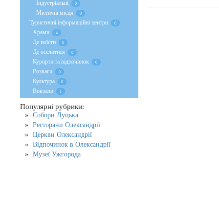
Індустріальні
0
Містичні місця
0
Туристичні інформаційні центри
0
Храми
4
Де поїсти
0
Де оселитися
0
Курорти та відпочинок
0
Розваги
0
Культура
0
Вокзали
1
Популярні рубрики:
Собори Луцька
Ресторани Олександрії
Церкви Олександрії
Відпочинок в Олександрії
Музеї Ужгорода