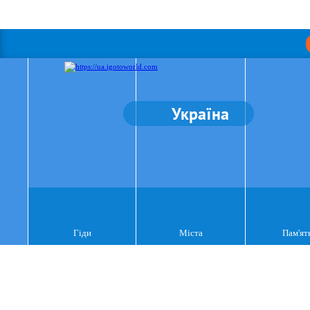
Україна
Гіди
Міста
Пам'ят