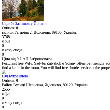
Садиба Затишок у Йолани
Оцінок:
0
вулиця Гагаріна 2, Воловець, 89100, Україна
3768
я був
0
я хочу сюди
0
Ціна від 0 UAH
Забронювати
Featuring free WiFi, Sadyba Zatyshok u Yolany offers pet-friendly ac
find a kettle in the room. You will find free shuttle service at the proper
Під Буковиною
Оцінок:
0
Район Вулиці Шевченка, Жденієво, 89120, Україна
2555
я був
0
я хочу сюди
0