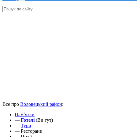
Все про
Воловецький район
:
Пам`ятки
—
Готелі
(Ви тут)
—
Тури
—
Ресторани
—
Події