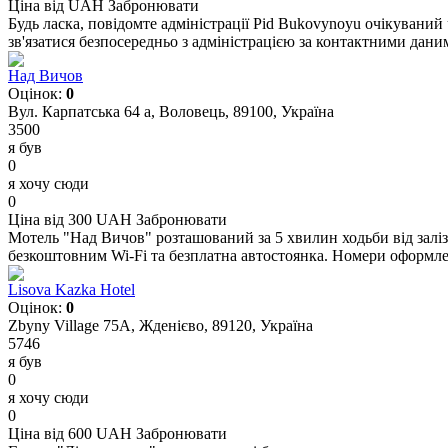
Ціна від UAH
Забронювати
Будь ласка, повідомте адміністрації Pid Bukovynoyu очікуваний
зв'язатися безпосередньо з адміністрацією за контактними дан
Над Вичов
Оцінок:
0
Вул. Карпатська 64 а, Воловець, 89100, Україна
3500
я був
0
я хочу сюди
0
Ціна від 300 UAH
Забронювати
Мотель "Над Вичов" розташований за 5 хвилин ходьби від заліз
безкоштовним Wi-Fi та безплатна автостоянка. Номери оформлені
Lisova Kazka Hotel
Оцінок:
0
Zbyny Village 75A, Жденієво, 89120, Україна
5746
я був
0
я хочу сюди
0
Ціна від 600 UAH
Забронювати