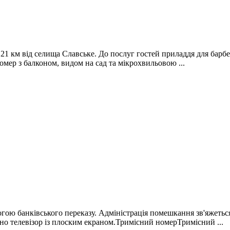
а 21 км від селища Славське. До послуг гостей приладдя для барб
ер з балконом, видом на сад та мікрохвильовою ...
ою банківського переказу. Адміністрація помешкання зв'яжеться 
о телевізор із плоским екраном.Тримісний номерТримісний ...