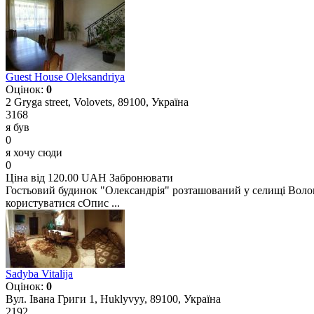
Guest House Oleksandriya
Оцінок:
0
2 Gryga street, Volovets, 89100, Україна
3168
я був
0
я хочу сюди
0
Ціна від 120.00 UAH
Забронювати
Гостьовий будинок "Олександрія" розташований у селищі Волове
користуватися сОпис ...
Sadyba Vitalija
Оцінок:
0
Вул. Івана Григи 1, Huklyvyy, 89100, Україна
2192