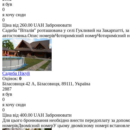
я був
0
я хочу сюди
0
Ціна від 260.00 UAH
Забронювати
Садиба "Віталія" розташована у селі Гукливий на Закарпатті, з
автостоянка.Опис номерівЧотиримісний номерЧотиримісний ном
Садиба Пікуй
Оцінок:
0
Біласовиця 42 А, Біласовиця, 89111, Україна
2887
я був
0
я хочу сюди
0
Ціна від 400.00 UAH
Забронювати
Для цього бронювання необхідно внести передоплату за допомог
номерівДвомісний номерУ цьому двомісному номері встановлен