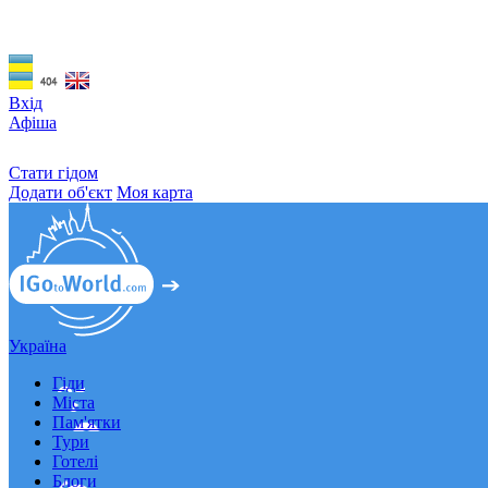
Вхід
Афіша
Стати гідом
Додати об'єкт
Моя карта
Україна
Гіди
Міста
Пам'ятки
Тури
Готелі
Блоги