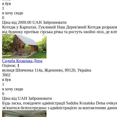
я був
1
я хочу сюди
0
Ціна від 2000.00 UAH
Забронювати
Котедж у Карпатах. Гукливий Наш Дерев'яний Котедж розраховани
від будинку протікає гірська річка та ростуть хвойні ліси, де вл
Садиба Козацька Деца
Оцінок:
1
вулиця Шевченка 114а, Ждениево, 89120, Україна
3602
я був
1
я хочу сюди
0
Ціна від UAH
Забронювати
Будь ласка, повідомте адміністрації Saduba Kozatska Detsa очі
зв'язатися безпосередньо з адміністрацією за контактними дан