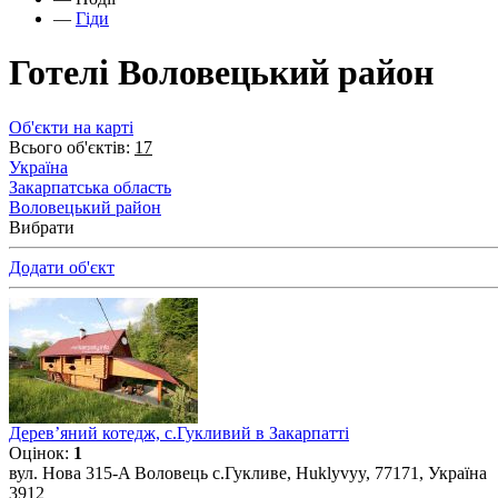
—
Гіди
Готелі Воловецький район
Об'єкти на карті
Всього об'єктів:
17
Україна
Закарпатська область
Воловецький район
Вибрати
Додати об'єкт
Дерев’яний котедж, с.Гукливий в Закарпатті
Оцінок:
1
вул. Нова 315-A Воловець с.Гукливе, Huklyvyy, 77171, Україна
3912