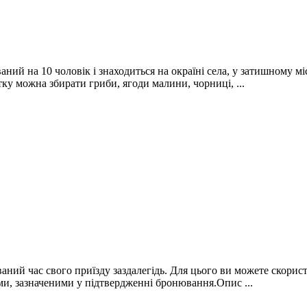
й на 10 чоловік і знаходиться на окраїні села, у затишному міс
ітку можна збирати гриби, ягоди малини, чорниці, ...
куваний час свого приїзду заздалегідь. Для цього ви можете скор
ими, зазначеними у підтвердженні бронювання.Опис ...