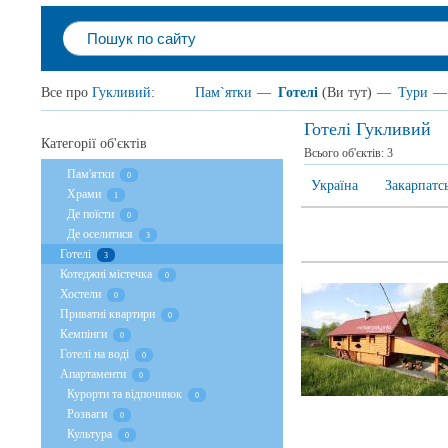
Все про
Гукливий
:
Пам`ятки
—
Готелі
(Ви тут)
—
Тури
—
Готелі Гукливий
Категорії об'єктів
Всього об'єктів:
3
Пам'ятки
0
Україна
Закарпатс
Храми
1
Де поїсти
0
Де оселитися
3
Готелі
3
Котеджні містечка
0
Хостели
0
Приватні квартири
0
Кемпінги
0
Готелі на воді
0
Апартаменти
0
Курорти та відпочинок
0
Розваги
0
Культура
0