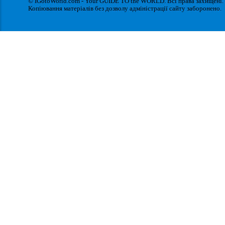
© IGotoWorld.com - Your GUIDE TO the WORLD. Всі права захищені.
Копіювання матеріалів без дозволу адміністрації сайту заборонено.