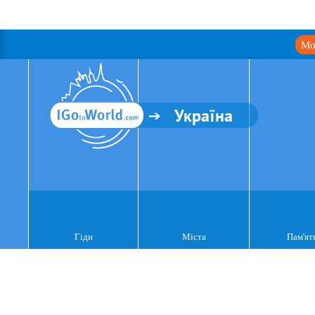
Мо
Україна
Гіди
Міста
Пам'ят