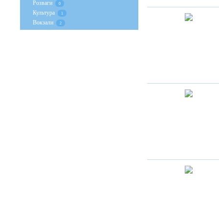
Розваги
0
Культура
1
Вокзали
2