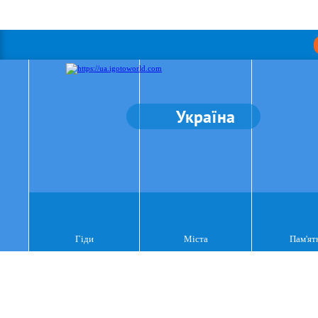
Україна
Гіди
Міста
Пам'ят