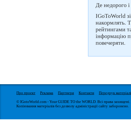
Де недорого і
IGoToWorld зі
накормлять. Т
рейтингами т
інформацію пр
повечеряти.
Про проект
Реклама
Партнери
Контакти
Передрук матеріал
© IGotoWorld.com - Your GUIDE TO the WORLD. Всі права захищені.
Копіювання матеріалів без дозволу адміністрації сайту заборонено.