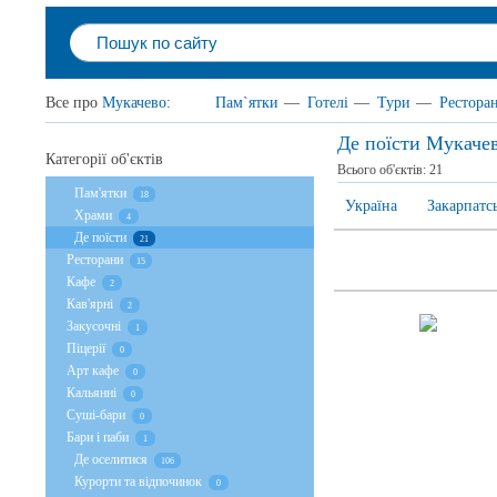
Все про
Мукачево
:
Пам`ятки
—
Готелі
—
Тури
—
Рестора
Де поїсти Мукаче
Категорії об'єктів
Всього об'єктів:
21
Пам'ятки
18
Україна
Закарпатс
Храми
4
Де поїсти
21
Ресторани
15
Кафе
2
Кав'ярні
2
Закусочні
1
Піцерії
0
Арт кафе
0
Кальянні
0
Суші-бари
0
Бари і паби
1
Де оселитися
106
Курорти та відпочинок
0