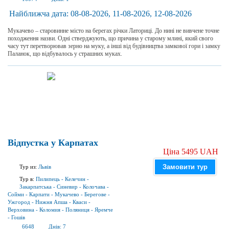
Найближча дата:
08-08-2026, 11-08-2026, 12-08-2026
Мукачево – старовинне місто на берегах річки Латориці. До нині не вивчене точне
походження назви. Одні стверджують, що причина у старому млині, який свого
часу тут перетворював зерно на муку, а інші від будівництва замкової гори і замку
Паланок, що відбувалось у страшних муках.
Відпустка у Карпатах
Ціна 5495 UAH
Замовити тур
Тур из:
Львів
Тур в:
Пилипець
-
Келечин
-
Закарпатська
-
Синевир
-
Колочава
-
Сойми
-
Карпати
-
Мукачево
-
Берегове
-
Ужгород
-
Нижня Апша
-
Кваси
-
Верховина
-
Коломия
-
Поляниця
-
Яремче
-
Гошів
6648
Днів:
7