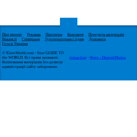
Про проект
Реклама
Партнери
Контакти
Передрук матеріалів
Вакансії
Співпраця
Туроператорам і гідам
Допомога
Готелі України
© IGotoWorld.com - Your GUIDE TO
the WORLD. Всі права захищені.
iproaction
-
Фото - DepositPhotos
Копіювання матеріалів без дозволу
адміністрації сайту заборонено.