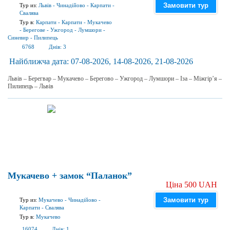
Замовити тур
Тур из:
Львів
-
Чинадійово
-
Карпати
-
Свалява
Тур в:
Карпати
-
Карпати
-
Мукачево
-
Берегове
-
Ужгород
-
Лумшори
-
Синевир
-
Пилипець
6768
Днів:
3
Найближча дата:
07-08-2026, 14-08-2026, 21-08-2026
Львів – Берегвар – Мукачево – Берегово – Ужгород – Лумшори – Іза – Міжгір’я –
Пилипець – Львів
Мукачево + замок “Паланок”
Ціна 500 UAH
Замовити тур
Тур из:
Мукачево
-
Чинадійово
-
Карпати
-
Свалява
Тур в:
Мукачево
16074
Днів:
1