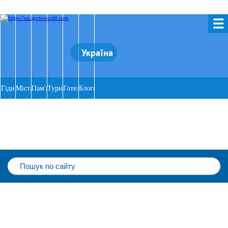
☰
Україна
Гіди
Міста
Пам'ятки
Тури
Готелі
Блоги