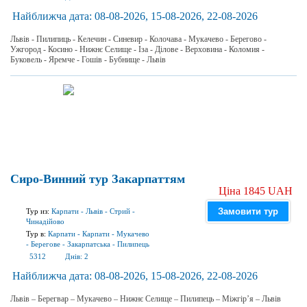
Найближча дата:
08-08-2026, 15-08-2026, 22-08-2026
Львів - Пилипиць - Келечин - Синевир - Колочава - Мукачево - Берегово -
Ужгород - Косино - Нижнє Селище - Іза - Ділове - Верховина - Коломия -
Буковель - Яремче - Гошів - Бубнище - Львів
Сиро-Винний тур Закарпаттям
Ціна 1845 UAH
Замовити тур
Тур из:
Карпати
-
Львів
-
Стрий
-
Чинадійово
Тур в:
Карпати
-
Карпати
-
Мукачево
-
Берегове
-
Закарпатська
-
Пилипець
5312
Днів:
2
Найближча дата:
08-08-2026, 15-08-2026, 22-08-2026
Львів – Берегвар – Мукачево – Нижнє Селище – Пилипець – Міжгір’я – Львів