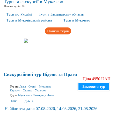
Тури та екскурсії в Мукачево
Всього турів:
96
Тури по Україні
Тури в Закарпатську область
Тури в Мукачівський района
Тури в Мукачево
Пошук турів
Екскурсійний тур Відень та Прага
Ціна 4950 UAH
Замовити тур
Тур из:
Львів
-
Стрий
-
Мукачево
-
Карпати
-
Свалява
-
Ужгород
Тур в:
Мукачево
-
Ужгород
-
Львів
6706
Днів:
4
Найближча дата:
07-08-2026, 14-08-2026, 21-08-2026