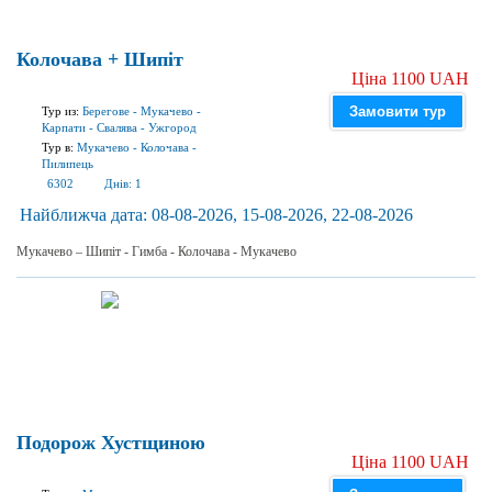
Колочава + Шипіт
Ціна 1100 UAH
Замовити тур
Тур из:
Берегове
-
Мукачево
-
Карпати
-
Свалява
-
Ужгород
Тур в:
Мукачево
-
Колочава
-
Пилипець
6302
Днів:
1
Найближча дата:
08-08-2026, 15-08-2026, 22-08-2026
Мукачево – Шипіт - Гимба - Колочава - Мукачево
Подорож Хустщиною
Ціна 1100 UAH