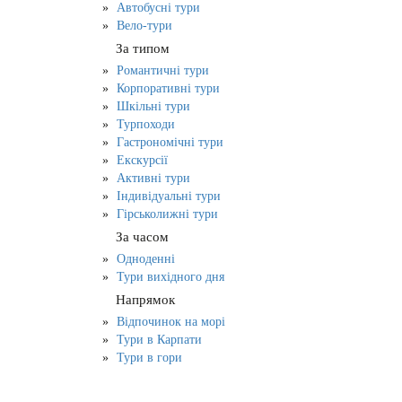
Автобусні тури
Вело-тури
За типом
Романтичні тури
Корпоративні тури
Шкільні тури
Турпоходи
Гастрономічні тури
Екскурсії
Активні тури
Індивідуальні тури
Гірськолижні тури
За часом
Одноденні
Тури вихідного дня
Напрямок
Відпочинок на морі
Тури в Карпати
Тури в гори