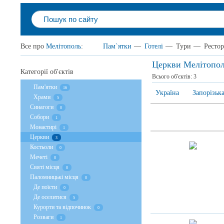
Все про
Мелітополь
:
Пам`ятки
—
Готелі
—
Тури
—
Ресто
Церкви Мелітопо
Категорії об'єктів
Всього об'єктів:
3
Пам'ятки
16
Україна
Запорізька
Храми
5
Cинагоги
0
Собори
1
Монастирі
1
Церкви
3
Костьоли
0
Мечеті
0
Святі місця
0
Паломницькі місця
0
Де поїсти
0
Де оселитися
5
Курорти та відпочинок
0
Розваги
1