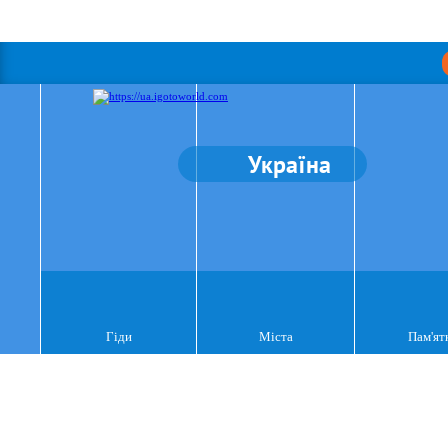
Україна
Гіди
Міста
Пам'ят