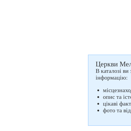
Церкви Мелі
В каталозі ви
інформацію:
місцезнахо
опис та іс
цікаві фак
фото та ві