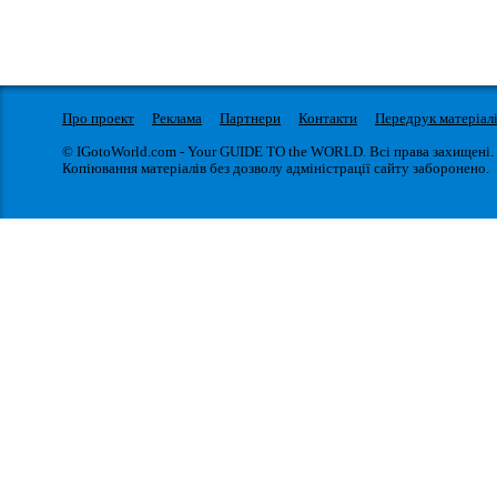
Про проект
Реклама
Партнери
Контакти
Передрук матеріал
© IGotoWorld.com - Your GUIDE TO the WORLD. Всі права захищені.
Копіювання матеріалів без дозволу адміністрації сайту заборонено.