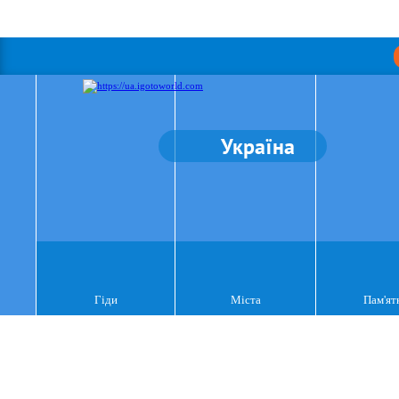
Україна
Гіди
Міста
Пам'ят