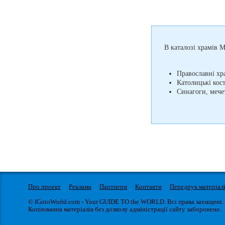
В каталозі храмів М
Православні хр
Католицькі кос
Синагоги, мечет
Про проект
Реклама
Партнери
Контакти
Передрук матеріал
© IGotoWorld.com - Your GUIDE TO the WORLD. Всі права захищені.
Копіювання матеріалів без дозволу адміністрації сайту заборонено.