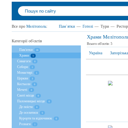
Все про
Мелітополь
:
Пам`ятки
—
Готелі
—
Тури
—
Ресто
Храми Мелітопол
Категорії об'єктів
Всього об'єктів:
5
Пам'ятки
16
Україна
Запорізька
Храми
5
Cинагоги
0
Собори
1
Монастирі
1
Церкви
3
Костьоли
0
Мечеті
0
Святі місця
0
Паломницькі місця
0
Де поїсти
0
Де оселитися
5
Курорти та відпочинок
0
Розваги
1