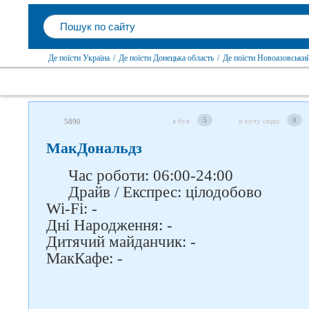
Де поїсти Україна
/
Де поїсти Донецька область
/
Де поїсти Новоазовськи
5
0
я був
я хочу сюди
5890
МакДональдз
Слідкуйте за нами в
Час роботи: 06:00-24:00
соцмережах
Драйв / Експрес: цілодобово
Wi-Fi: -
Дні Народження: -
Дитячий майданчик: -
МакКафе: -