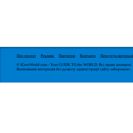
Про проект
Реклама
Партнери
Контакти
Передрук матеріал
© IGotoWorld.com - Your GUIDE TO the WORLD. Всі права захищені.
Копіювання матеріалів без дозволу адміністрації сайту заборонено.