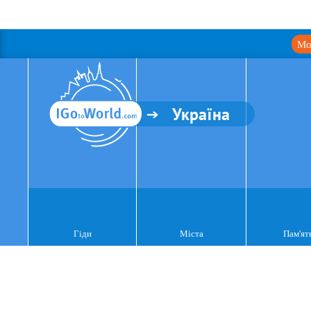
Мо
Україна
Гіди
Міста
Пам'ят