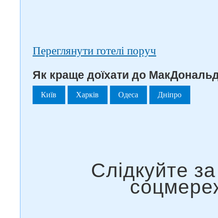
Переглянути готелі поруч
Як краще доїхати до МакДональд
Київ
Харків
Одеса
Дніпро