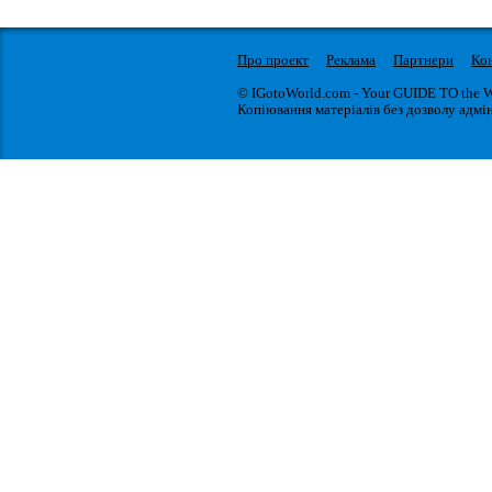
Про проект
Реклама
Партнери
Ко
© IGotoWorld.com - Your GUIDE TO the 
Копіювання матеріалів без дозволу адмін