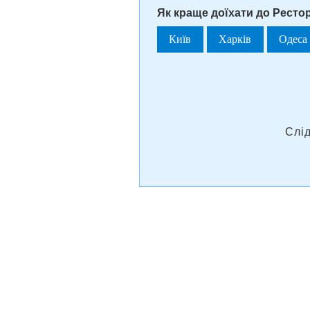
Як краще доїхати до Рестор
Київ
Харків
Одеса
Слі