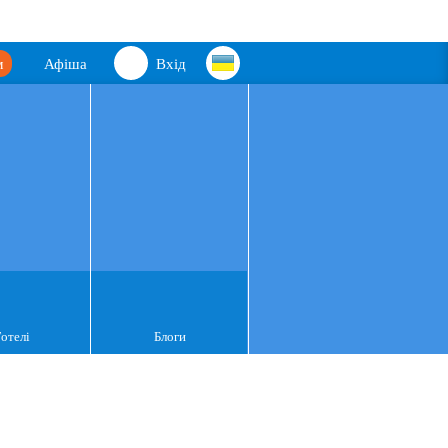
м
Афіша
Вхід
Готелі
Блоги