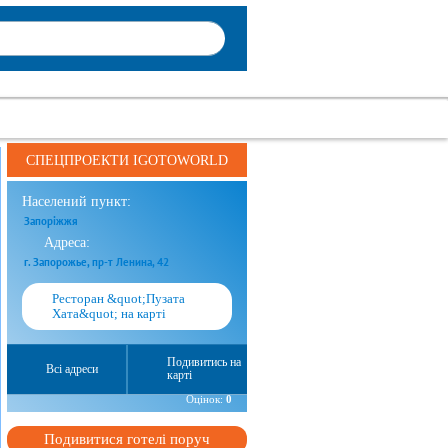
СПЕЦПРОЕКТИ IGOTOWORLD
Населений пункт:
Запоріжжя
Адреса:
г. Запорожье, пр-т Ленина, 42
Ресторан &quot;Пузата
Хата&quot; на карті
Подивитись на
Всі адреси
карті
Оцінок:
0
Подивитися готелі поруч