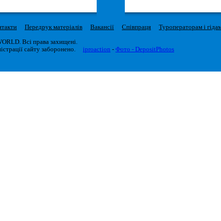
нтакти
Передрук матеріалів
Вакансії
Співпраця
Туроператорам і гіда
WORLD. Всі права захищені.
істрації сайту заборонено.
iproaction
-
Фото - DepositPhotos