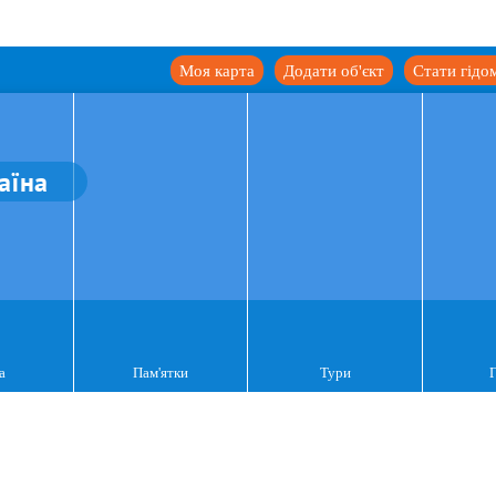
Моя карта
Додати об'єкт
Стати гідо
аїна
а
Пам'ятки
Тури