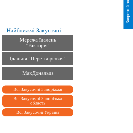
Зворотній зв`язок
Найближчі Закусочні
Мережа їдалень
"Вікторія"
Їдальня "Перетворювач"
МакДональдз
Всі Закусочні Запоріжжя
Всі Закусочні Запорізька
область
Всі Закусочні Україна