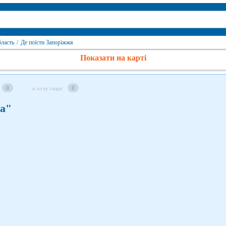
бласть
/
Де поїсти Запоріжжя
Показати на карті
0
0
я хочу сюди
та"