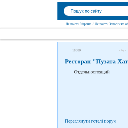
Де поїсти Україна
/
Де поїсти Запорізька о
я був
10389
Ресторан "Пузата Ха
Отдельностоящий
Переглянути готелі поруч