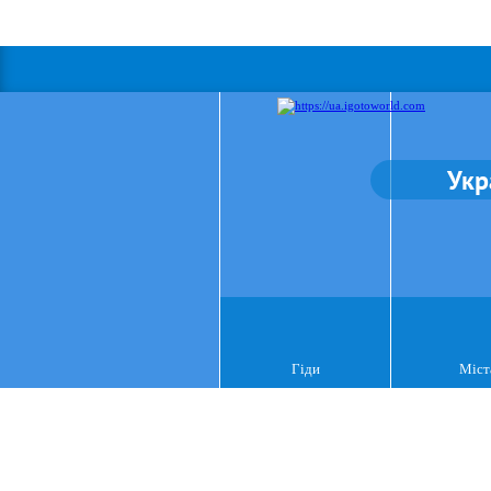
Укр
Гіди
Міст