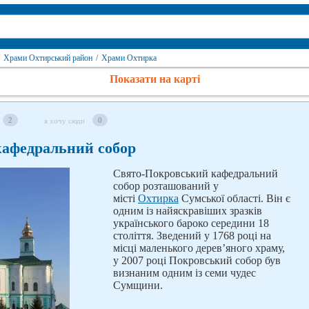
Храми Охтирський район
/
Храми Охтирка
Показати на карті
2
0
я хочу сюди
афедральний собор
Свято-Покровський кафедральний
собор розташований у
місті
Охтирка
Сумської області. Він є
одним із найяскравіших зразків
українського бароко середини 18
століття. Зведений у 1768 році на
місці маленького дерев’яного храму,
у 2007 році Покровський собор був
визнаним одним із семи чудес
Сумщини.