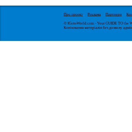
Про проект
Реклама
Партнери
Ко
© IGotoWorld.com - Your GUIDE TO the 
Копіювання матеріалів без дозволу адмін