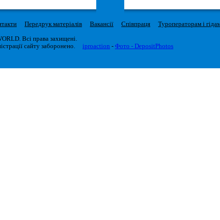
нтакти
Передрук матеріалів
Вакансії
Співпраця
Туроператорам і гіда
WORLD. Всі права захищені.
істрації сайту заборонено.
iproaction
-
Фото - DepositPhotos