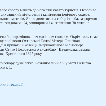
ового собору манить до його стін багато туристів. Особливо
прикрашений пілястрами з капітелями іонічного ордера,
ьного мотивів. Якщо дивитися на собор із неба, за формою
ель завдовжки 24, завширшки 14 і заввишки 30 саженів
ччю й випромінюваним магічним спокоєм. Окрім того, саме
дарної ікони Охтирської Божої Матері. Оригінал,
ді в приватній колекції американського мільйонера.
руди Свято-Покровського ансамблю - Введенська церква-
здва Христового 1825 року.
о собору дуже легко. Розташований він у місті Охтирка
кіна, 1.
ння і традиції