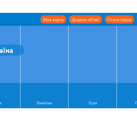
Моя карта
Додати об'єкт
Стати гідом
аїна
а
Пам'ятки
Тури