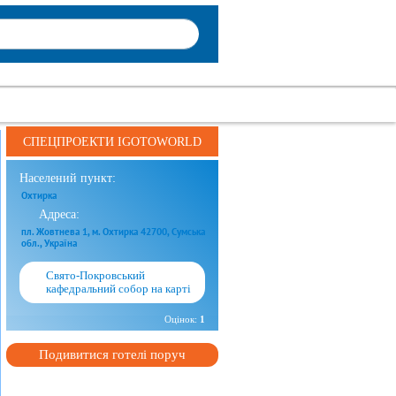
СПЕЦПРОЕКТИ IGOTOWORLD
Населений пункт:
Охтирка
Адреса:
пл. Жовтнева 1, м. Охтирка 42700, Сумська
обл., Україна
Свято-Покровський
кафедральний собор на карті
Оцінок:
1
Подивитися готелі поруч