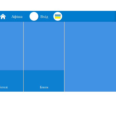
Афіша
Вхід
Готелі
Блоги