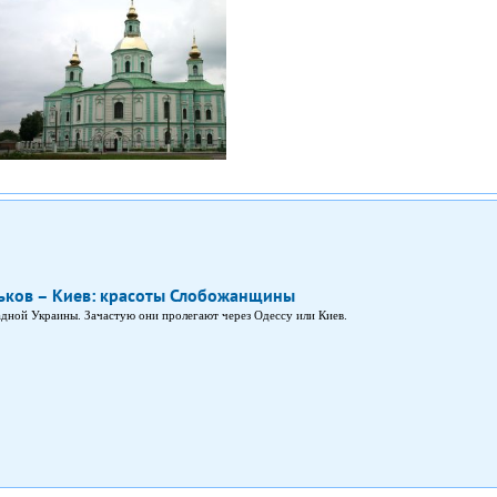
ков – Киев: красоты Слобожанщины
дной Украины. Зачастую они пролегают через Одессу или Киев.