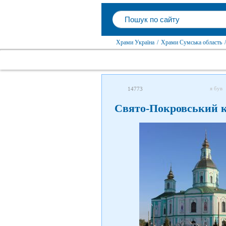
Храми Україна
/
Храми Сумська область
/
я був
14773
Свято-Покровський к