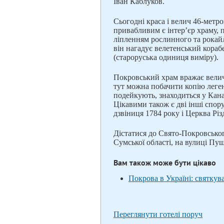
Іван Каблуков.
Сьогодні краса і велич 46-метр
привабливим є інтер’єр храму, 
ліпленням рослинного та рокайл
він нагадує велетенський кораб
(староруська одиниця виміру).
Покровський храм вражає вели
тут можна побачити копію леген
подейкують, знаходиться у Кана
Цікавими також є дві інші спо
дзвіниця 1784 року і Церква Рі
Дістатися до Свято-Покровськог
Сумської області, на вулиці Пуш
Вам також може бути цікаво
Покрова в Україні: святкува
Переглянути готелі поруч