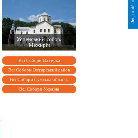
Зворотній зв`язок
Успенський собор,
Межиріч
Всі Собори Охтирка
Всі Собори Охтирський район
Всі Собори Сумська область
Всі Собори Україна