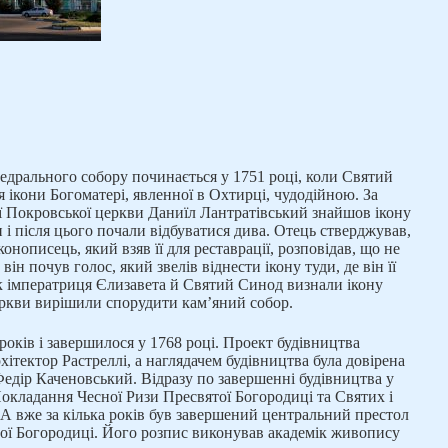
едрального собору починається у 1751 році, коли Святий
 ікони Богоматері, явленної в Охтирці, чудодійною. За
ї Покровської церкви Даниїл Лантратівський знайшов ікону
 і після цього почали відбуватися дива. Отець стверджував,
онописець, який взяв її для реставрації, розповідав, що не
ін почув голос, який звелів віднести ікону туди, де він її
к імператриця Єлизавета й Святий Синод визнали ікону
церкви вирішили спорудити кам’яний собор.
років і завершилося у 1768 році. Проект будівництва
хітектор Растреллі, а наглядачем будівництва була довірена
Федір Каченовський. Відразу по завершенні будівництва у
Покладання Чесної Ризи Пресвятої Богородиці та Святих і
 А вже за кілька років був завершений центральний престол
тої Богородиці. Його розпис виконував академік живопису