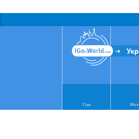
Укр
Гіди
Міст