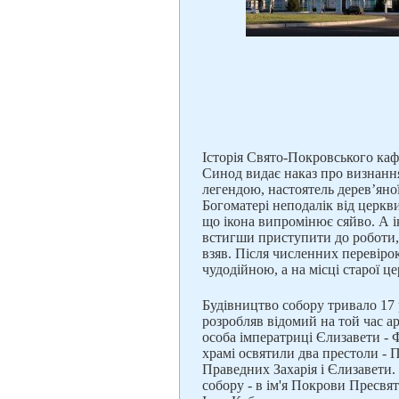
Історія Свято-Покровського каф
Синод видає наказ про визнання
легендою, настоятель дерев’яно
Богоматері неподалік від церкви
що ікона випромінює сяйво. А ік
встигши приступити до роботи, в
взяв. Після численних перевіро
чудодійною, а на місці старої 
Будівництво собору тривало 17 
розробляв відомий на той час ар
особа імператриці Єлизавети - 
храмі освятили два престоли - 
Праведних Захарія і Єлизавети.
собору - в ім'я Покрови Пресвя