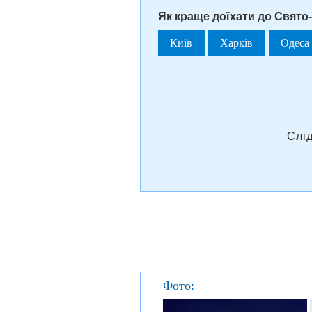
Як краще доїхати до Свято
Київ
Харків
Одеса
Слі
Фото: