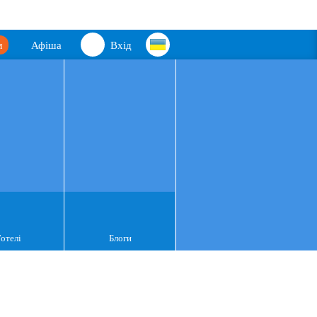
м
Афіша
Вхід
Готелі
Блоги