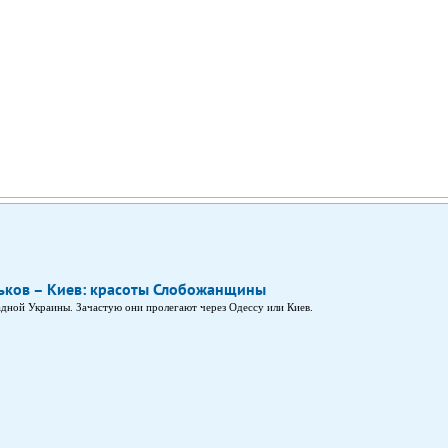
ков – Киев: красоты Слобожанщины
дной Украины. Зачастую они пролегают через Одессу или Киев.