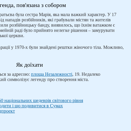
генда, пов'язана з собором
атьєва була сестра Марія, яка мала важкий характер. У 17
ід нападів розбійників, які грабували містян та жителів
или розбійницьку банду, виявилось, що їхнім ватажком є
імейній раді було прийнято нелегке рішення – замурувати
ької церкви.
врації у 1970-х були знайдені рештки жіночого тіла. Можливо,
Як доїхати
ься за адресою:
площа Незалежності
, 19. Недалеко
який символізує легенду про створення міста.
50 національних шедеврів світового рівня
ходити і що подивитися в Сумах
цпроект