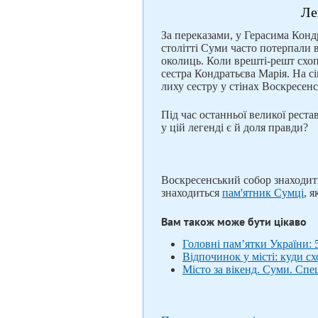
Ле
За переказами, у Герасима Кондр
столітті Суми часто потерпали в
околиць. Коли врешті-решт схоп
сестра Кондратьєва Марія. На с
лиху сестру у стінах Воскресенс
Під час останньої великої реста
у цій легенді є й доля правди?
Воскресенський собор знаходит
знаходиться
пам'ятник Сумці
, 
Вам також може бути цікаво
Головні пам’ятки України: 
Відпочинок у місті: куди с
Місто за вікенд. Суми. Спе