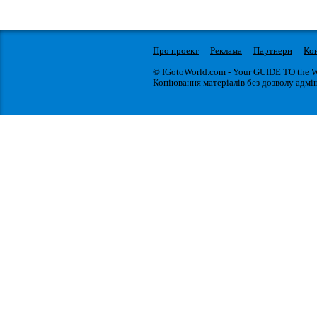
Про проект
Реклама
Партнери
Ко
© IGotoWorld.com - Your GUIDE TO the 
Копіювання матеріалів без дозволу адмін