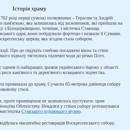
Історія храму
702 році перші сумські полковники – Герасим та Андрій
 пам'яткою, яка залишилась від засновників, які прийшли на
ку з Білоцерківщини, точніше, з містечка Ставища.
ського царя, вони побудували фортецю і назвали її Сумами.
оскресенську церкву, яка згодом стала собором.
ції. Про це свідчать глибоко посаджені вікна та стіни
кого підвалу тягнулись підземні ходи до річки Псел.
 одним із найкращих зразків українського бароко у області.
 риси кам'яного та дерев'яного козацького зодчества.
та примикала до храму. Сучасна 65-метрова дзвіниця собору
роковому стилі.
и, проте приміщення не залишилось пустувати: храм
ництва Облпостачу. Невдовзі у стінах собору розташувався
 мистецтва
Сумського художнього музею
.
 відбулась масштабна реставрація Воскресенського собору.