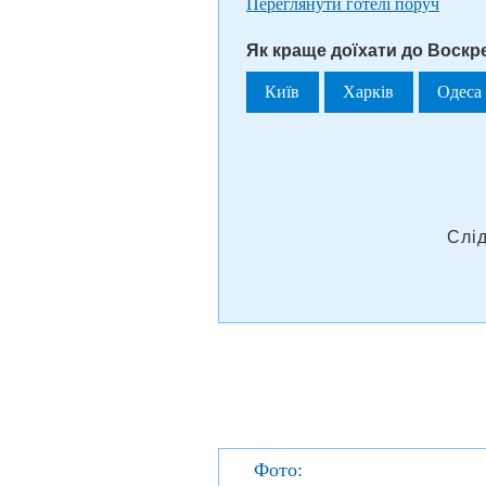
Переглянути готелі поруч
Як краще доїхати до Воскр
Київ
Харків
Одеса
Слі
Фото: