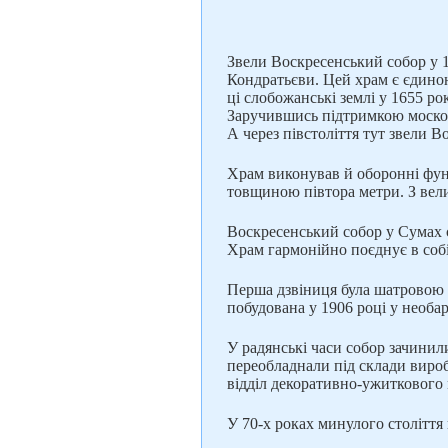
Звели Воскресенський собор у 1
Кондратьєви. Цей храм є єдиною
ці слобожанські землі у 1655 ро
Заручившись підтримкою москов
А через півстоліття тут звели В
Храм виконував й оборонні функ
товщиною півтора метри. З вели
Воскресенський собор у Сумах є
Храм гармонійно поєднує в собі
Перша дзвіниця була шатровою 
побудована у 1906 році у необа
У радянські часи собор зачинил
переобладнали під склади вироб
відділ декоративно-ужиткового
У 70-х роках минулого століття