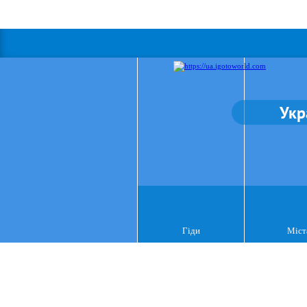
Укр
Гіди
Міст