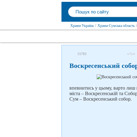
Храми Україна
/
Храми Сумська область
/
я був
15783
Воскресенський собо
впевнитись у цьому, варто лиш
міста – Воскресенській та Собо
Сум – Воскресенський собор.