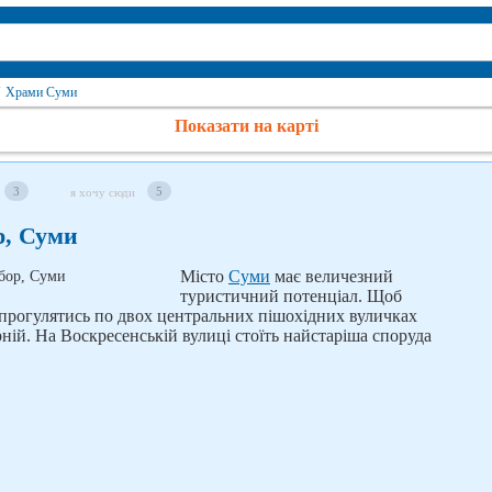
Храми Суми
Показати на карті
3
5
я хочу сюди
р, Суми
Місто
Суми
має величезний
туристичний потенціал. Щоб
 прогулятись по двох центральних пішохідних вуличках
рній. На Воскресенській вулиці стоїть найстаріша споруда