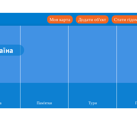
Моя карта
Додати об'єкт
Стати гідо
аїна
а
Пам'ятки
Тури