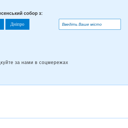
есенський собор з:
Дніпро
дкуйте за нами в соцмережах