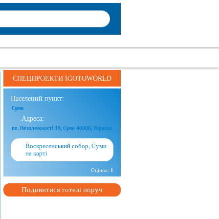
СПЕЦПРОЕКТИ IGOTOWORLD
Населений пункт:
Суми
Адреса:
пл. Незалежності 19, Суми 40000, Україна
Воскресенський собор, Суми
на карті
Оцінок:
1
Подивитися готелі поруч