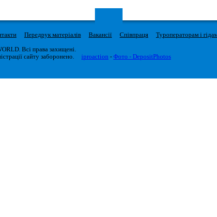
нтакти
Передрук матеріалів
Вакансії
Співпраця
Туроператорам і гіда
WORLD. Всі права захищені.
істрації сайту заборонено.
iproaction
-
Фото - DepositPhotos