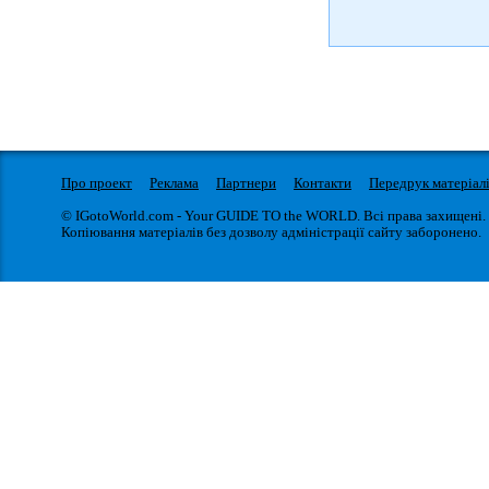
Про проект
Реклама
Партнери
Контакти
Передрук матеріал
© IGotoWorld.com - Your GUIDE TO the WORLD. Всі права захищені.
Копіювання матеріалів без дозволу адміністрації сайту заборонено.