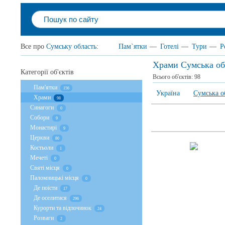
Все про
Сумську область
:
Пам`ятки
—
Готелі
—
Тури
—
Р
Храми Сумська об
Категорії об'єктів
Всього об'єктів:
98
Пам'ятки
156
Україна
Сумська о
Храми
98
Cинагоги
0
Собори
9
Монастирі
9
Церкви
80
Костьоли
1
Мечеті
0
Святі місця
0
Паломницькі місця
0
Де поїсти
17
Де оселитися
296
Курорти та відпочинок
24
Розваги
2