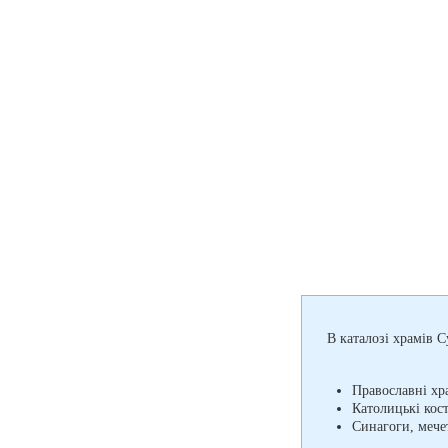
В каталозі храмів С
Православні хр
Католицькі кос
Синагоги, мечет