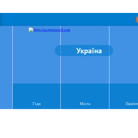
Україна
Гіди
Міста
Пам'ят