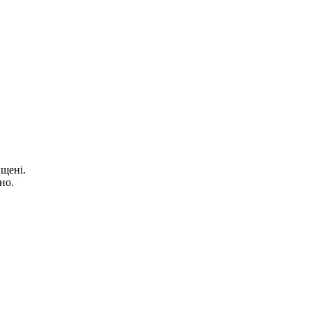
щені.
но.