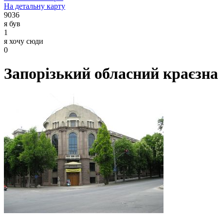
На детальну карту
9036
я був
1
я хочу сюди
0
Запорізький обласний краєзн