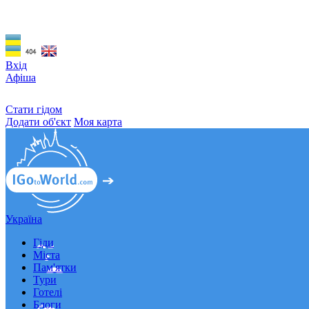
Вхід
Афіша
Стати гідом
Додати об'єкт
Моя карта
Україна
Гіди
Міста
Пам'ятки
Тури
Готелі
Блоги