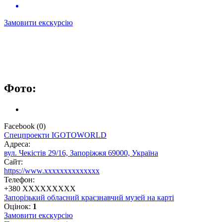
Замовити екскурсію
Фото:
Facebook
(
0
)
Спецпроекти IGOTOWORLD
Адреса:
вул. Чекістів 29/16, Запоріжжя 69000, Україна
Сайт:
https://www.xxxxxxxxxxxxxx
Телефон:
+
380 XXXXXXXXX
Запорізький обласний краєзнавчий музей на карті
Оцінок:
1
Замовити екскурсію