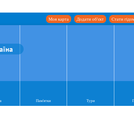
Моя карта
Додати об'єкт
Стати гідо
аїна
а
Пам'ятки
Тури