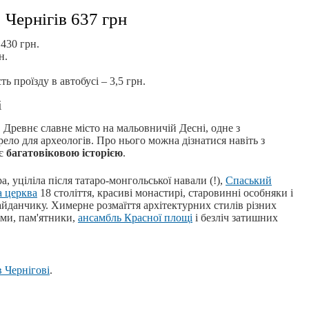
Чернігів 637 грн
 430 грн.
н.
ть проїзду в автобусі – 3,5 грн.
і
. Древнє славне місто на мальовничій Десні, одне з
рело для археологів. Про нього можна дізнатися навіть з
ає
багатовіковою історією
.
а, уціліла після татаро-монгольської навали (!),
Спаський
 церква
18 століття, красиві монастирі, старовинні особняки і
айданчику. Химерне розмаїття архітектурних стилів різних
лями, пам'ятники,
ансамбль Красної площі
і безліч затишних
 Чернігові
.