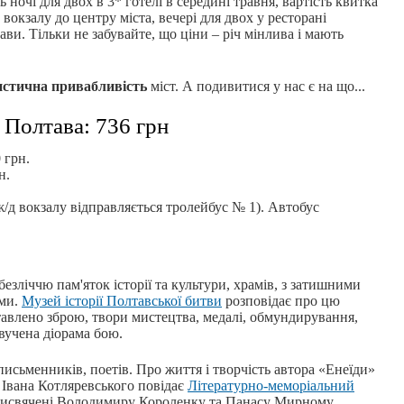
ть ночі для двох в 3* готелі в середині травня, вартість квитка
вокзалу до центру міста, вечері для двох у ресторані
кави. Тільки не забувайте, що ціни – річ мінлива і мають
истична привабливість
міст. А подивитися у нас є на що...
Полтава: 736 грн
 грн.
н.
 ж/д вокзалу відправляється тролейбус № 1). Автобус
 безліччю пам'яток історії та культури, храмів, з затишними
ами.
Музей історії Полтавської битви
розповідає про цю
тавлено зброю, твори мистецтва, медалі, обмундирування,
звучена діорама бою.
письменників, поетів. Про життя і творчість автора «Енеїди»
Івана Котляревського повідає
Літературно-меморіальний
присвячені Володимиру Короленку та Панасу Мирному.