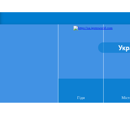
Укр
Гіди
Міст