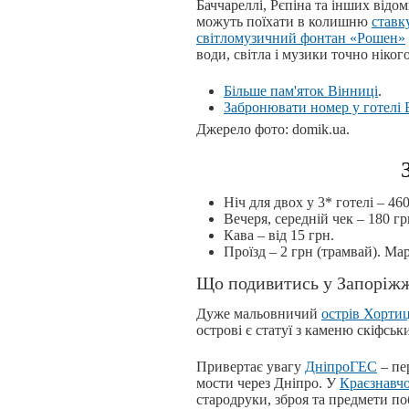
Баччареллі, Рєпіна та інших відо
можуть поїхати в колишню
ставк
світломузичний фонтан «Рошен»
води, світла і музики точно ніко
Більше пам'яток Вінниці
.
Забронювати номер у готелі 
Джерело фото: domik.ua.
Ніч для двох у 3* готелі – 460
Вечеря, середній чек – 180 гр
Кава – від 15 грн.
Проїзд – 2 грн (трамвай). Ма
Що подивитись у Запоріж
Дуже мальовничий
острів Хорти
острові є статуї з каменю скіфськ
Привертає увагу
ДніпроГЕС
– пе
мости через Дніпро. У
Краєзнавчо
стародруки, зброя та предмети по