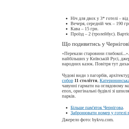
Ніч для двох у 3* готелі – від
Вечеря, середній чек – 190 гр
Кава – 15 грн.
Проїзд – 2 (тролейбус). Вартіс
Що подивитись у Чернігов
«Перекази старовини глибокої...»
найбільших у Київській Русі, дже
народних казок. Повітря тут дих
Чудові види з пагорбів, архітектур
собор
11 століття
,
Катерининська
чавунні гармати на оглядовому м
епох, оригінальні будівлі зі шпи
парків.
Більше пам'яток Чернігова
.
Забронювати номер у готелі в
Джерело фото: bykvu.com.