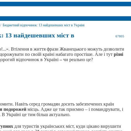
/
Бюджетний відпочинок: 13 найдешевших міст в Україні
: 13 найдешевших міст в
67805
о!...». Втілення в життя фрази Жванецького можуть дозволити
одорожувати по своїй країні набагато простіше. Але і тут
різні
дорогий відпочинок в Україні
–
чи реально це?
омити. Навіть серед громадян досить забезпечених країн
ля подорожей
місць. Адже це так приємно – і помандрувати, і
 В Україні це тим більш актуально.
тупних
для туристів українських міст, куди цікаво вирушити