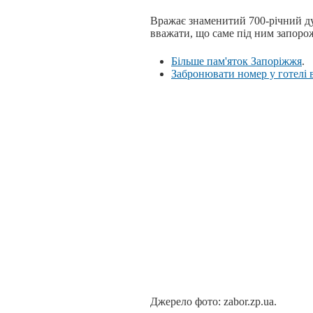
Вражає знаменитий 700-річний ду
вважати, що саме під ним запорож
Більше пам'яток Запоріжжя
.
Забронювати номер у готелі 
Джерело фото: zabor.zp.ua.