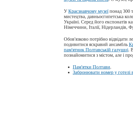
У
Краєзнавчому музеї
понад 300 т
мистецтва, давньоєгипетська колек
Україні. Серед його експонатів к
Німеччини, Італії, Нідерландів, Ф
Обов'язково потрібно відвідати 
подивитися яскравий ансамбль
К
пам'ятник Полтавській галушці
. 
познайомитися з містом, але і пр
Пам'ятки Полтави
.
Забронювати номер у готелі 