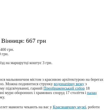
.
Вінниця: 667 грн
 400 грн.
0 грн.
оїзд на маршрутці коштує 3 грн.
тися мальовничим містом з красивою архітектурою на берегах
мно. Можна подивитися струнку
водонапірну вежу
з
му підсвічуванні, гарний
Преображенський собор
18
ні мури оборонних і храмових споруд 17 століття і
палац
ку.
скелет мамонта чекають на вас у
Краєзнавчому музеї
, роботи