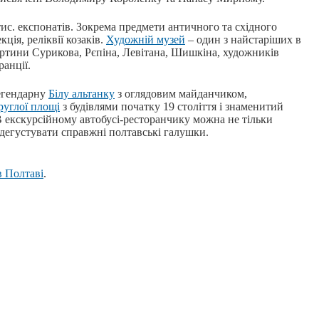
ис. експонатів. Зокрема предмети античного та східного
ція, реліквії козаків.
Художній музей
– один з найстаріших в
артини Сурикова, Рєпіна, Левітана, Шишкіна, художників
ранції.
легендарну
Білу альтанку
з оглядовим майданчиком,
руглої площі
з будівлями початку 19 століття і знаменитий
В екскурсійному автобусі-ресторанчику можна не тільки
одегустувати справжні полтавські галушки.
в Полтаві
.