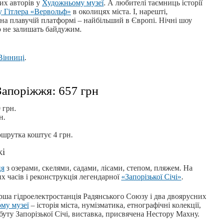
мих авторів у
Художньому музеї
. А любителі таємниць історії
у Гітлера «Вервольф»
в околицях міста. І, нарешті,
на плавучій платформі – найбільший в Європі. Нічні шоу
го не залишать байдужим.
Вінниці
.
Запоріжжя: 657 грн
 грн.
н.
ршрутка коштує 4 грн.
жі
ця
з озерами, скелями, садами, лісами, степом, пляжем. На
их часів і реконструкція легендарної
«Запорізької Січі»
.
рша гідроелектростанція Радянського Союзу і два двоярусних
му музеї
– історія міста, нумізматика, етнографічні колекції,
буту Запорізької Січі, виставка, присвячена Нестору Махну.