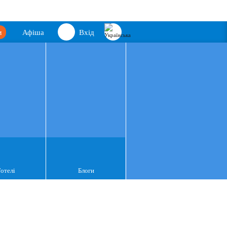
м
Афіша
Вхід
Готелі
Блоги