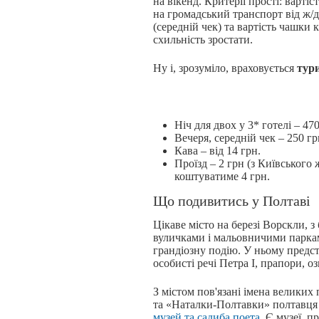
на вікенд. Критерії прості: вартіс
на громадський транспорт від ж/д 
(середній чек) та вартість чашки 
схильність зростати.
Ну і, зрозуміло, враховується
тур
Ніч для двох у 3* готелі – 470
Вечеря, середній чек – 250 гр
Кава – від 14 грн.
Проїзд – 2 грн (з Київського
коштуватиме 4 грн.
Що подивитись у Полтаві
Цікаве місто на березі Ворскли, з
вуличками і мальовничими парк
грандіозну подію. У ньому предс
особисті речі Петра I, прапори, о
З містом пов'язані імена великих 
та «Наталки-Полтавки» полтавця 
музей та садиба поета
. Є музеї, 