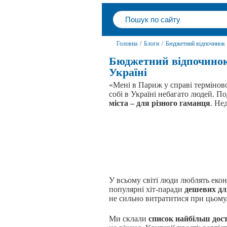
Головна
/
Блоги
/
Бюджетний відпочинок
Бюджетний відпочинок
Україні
«Мені в Париж у справі термінов
собі в Україні небагато людей. П
міста – для різного гаманця
. Не
У всьому світі люди люблять екон
популярні хіт-паради
дешевих д
не сильно витратитися при цьому.
Ми склали
список найбільш дос