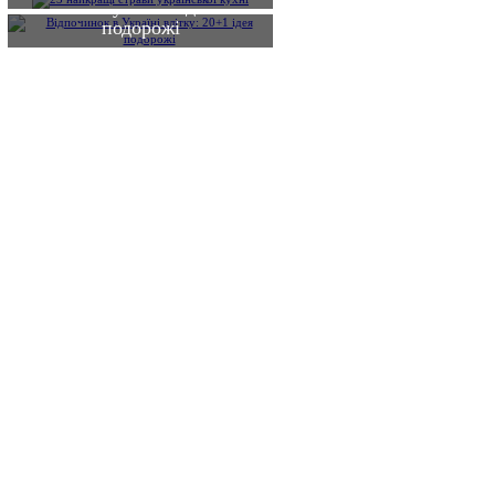
влітку: 20+1 ідея
подорожі