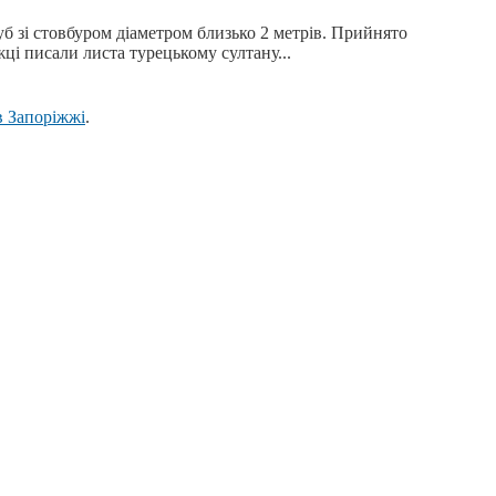
б зі стовбуром діаметром близько 2 метрів. Прийнято
ці писали листа турецькому султану...
в Запоріжжі
.