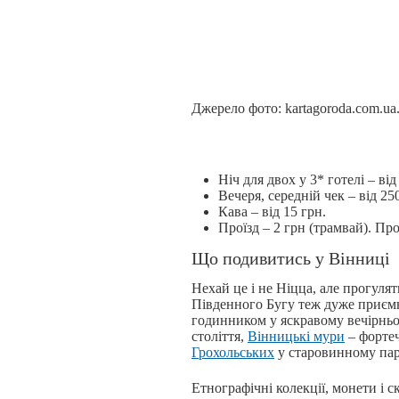
Джерело фото: kartagoroda.com.ua
Ніч для двох у 3* готелі – від
Вечеря, середній чек – від 25
Кава – від 15 грн.
Проїзд – 2 грн (трамвай). Пр
Що подивитись у Вінниці
Нехай це і не Ніцца, але прогуля
Південного Бугу теж дуже приє
годинником у яскравому вечірньо
століття,
Вінницькі мури
– фортеч
Грохольських
у старовинному пар
Етнографічні колекції, монети і 