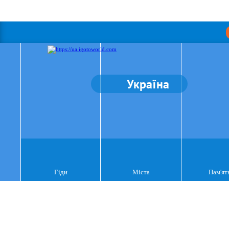
Україна
Гіди
Міста
Пам'ят