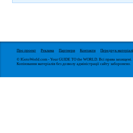
Про проект
Реклама
Партнери
Контакти
Передрук матеріал
© IGotoWorld.com - Your GUIDE TO the WORLD. Всі права захищені.
Копіювання матеріалів без дозволу адміністрації сайту заборонено.