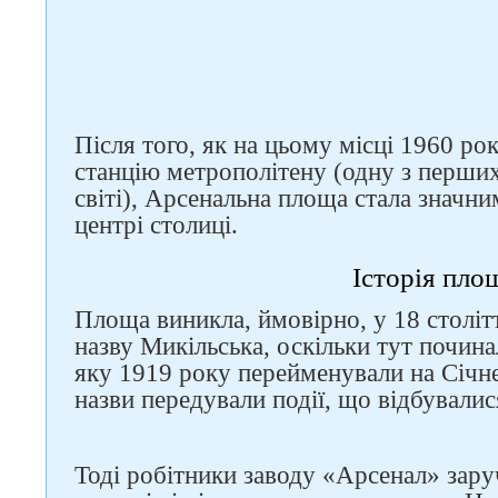
Після того, як на цьому місці 1960 р
станцію метрополітену (одну з перших
світі), Арсенальна площа стала значн
центрі столиці.
Історія пло
Площа виникла, ймовірно, у 18 століт
назву Микільська, оскільки тут почина
яку 1919 року перейменували на Січне
назви передували події, що відбувалися
Тоді робітники заводу «Арсенал» зар