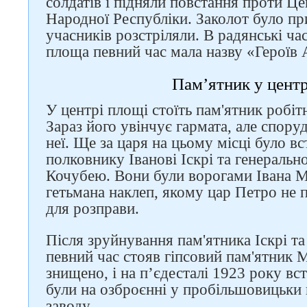
солдатів і підняли повстання проти Це
Народної Республіки. Заколот було пр
учасників розстріляли. В радянські ча
площа певний час мала назву «Героїв 
Слідкуйте за нами в
Пам’ятник у центр
соцмережах
У центрі площі стоїть пам'ятник робі
Зараз його увінчує гармата, але спор
неї. Ще за царя на цьому місці було 
полковнику Іванові Іскрі та генераль
Кочубею. Вони були ворогами Івана М
гетьмана наклеп, якому цар Петро не п
для розправи.
Після зруйнування пам'ятника Іскрі т
певний час стояв гіпсовий пам'ятник 
знищено, і на п’єдесталі 1923 року вст
були на озброєнні у пробільшовицьки
заводу.