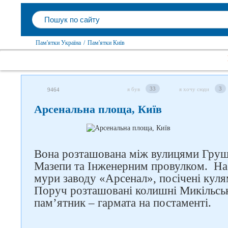
Пам'ятки Україна
/
Пам'ятки Київ
33
3
я був
я хочу сюди
9464
Арсенальна площа, Київ
Вона розташована між вулицями Груш
Мазепи та Інженерним провулком. На 
мури заводу «Арсенал», посічені куля
Поруч розташовані колишні Микільські
пам’ятник – гармата на постаменті.