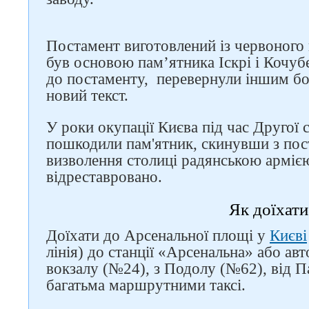
Постамент виготовлений із червоного 
був основою пам’ятника Іскрі і Кочу
до постаменту, перевернули іншим бок
новий текст.
У роки окупації Києва під час Другої 
пошкодили пам'ятник, скинувши з пос
визволення столиці радянською арміє
відреставровано.
Як доїхати
Доїхати до Арсенальної площі у
Києві
лінія) до станції «Арсенальна» або ав
вокзалу (№24), з Подолу (№62), від П
багатьма маршрутними таксі.