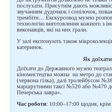
послухати. Присутнім дають можливіс
звучанням дудочкок і сопілочок, поваж
трембіти… Екскурсовод музею розпові
технологію виготовлення кожного з ін
виконавців, які на них грали.
У залі експонують також мікроколекці
катеринок.
Як доїхати
Доїхати до Державного музею театрал
кіномистецтва можна на метро до ста
(червона гілка), далі тролейбусом №
маршрутними таксі №520 або №470 д
Печерська лавра».
Час роботи
: 10:00–17:00 щодня, крім 