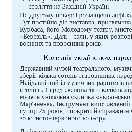
століття на Західній Україні.
На другому поверсі розміщено анфіла
Тут постійно діє виставка, присвячена
Курбаса, його Молодому театру, мист
«Березіль». Далі – зали, у яких розпов
воєнних та повоєнних років.
Колекція українських народ
Державний музей театрального, музич
зберіг кілька сотень старовинних наро
Найдавніший із музичних раритетів в
столітті. Серед експонатів – колісна лі
музеї є унікальна скрипка «українсько
Мар'яненка. Інструмент виготовлений 
сушці 25 років, і покритий справжні
золотисто-червоного кольору.
До інструментів дозволено не тільки 