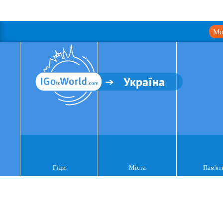
Мо
Україна
Гіди
Міста
Пам'ят