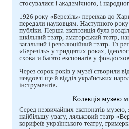
стосувалися і академічного, і народног
1926 року «Березіль» переїхав до Харко
передали науковцям. Наступного року
публіки. Перша експозиція була розділ
шкільний театр, аматорський театр, на
загальний і революційний театр. Та ре
«Березіль» у тридцятих роках, ідеоло
сховати багато експонатів у фондосхо
Через сорок років у музеї створили від
невдовзі ще й відділ українських нар
інструментів.
Колекція музею м
Серед незвичайних експонатів музею, 
найбільшу увагу, ляльковий театр «Вер
корифеїв українського театру, гримерк