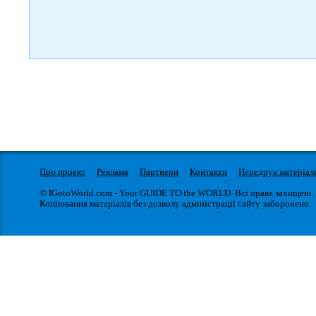
Про проект
Реклама
Партнери
Контакти
Передрук матеріал
© IGotoWorld.com - Your GUIDE TO the WORLD. Всі права захищені.
Копіювання матеріалів без дозволу адміністрації сайту заборонено.