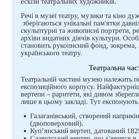
ескізи театральних художників.
Речі в музеї театру, музики та кіно дуж
зберігаються унікальні пам'ятки давн
скульптурні та живописні портрети, ре
архіви видатних діячів культури. Особл
становить рукописний фонд, зокрема,
українського театру.
Слідкуйте за нами в
Театральна час
соцмережах
Театральній частині музею належить 
експозиційного корпусу. Найфактурні
вертепи – раритети, які дивом зберегл
лише в цьому закладі. Тут експонують
Галаганівський, створений наприкін
(двоповерховий).
Куп’янський вертеп, датований 182
Славутський вертеп, що з’явився в 