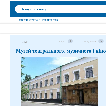
Пам'ятки Україна
/
Пам'ятки Київ
4
5
я був
я хочу сюди
7820
Музей театрального, музичного і кін