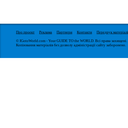
Про проект
Реклама
Партнери
Контакти
Передрук матеріал
© IGotoWorld.com - Your GUIDE TO the WORLD. Всі права захищені.
Копіювання матеріалів без дозволу адміністрації сайту заборонено.