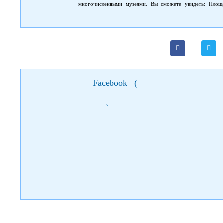
многочисленными музеями. Вы сможете увидеть: Площа
Мариинский дворец и парки, многочисленные монастыри 
Десятинной церкви, Андреевский спуск; Музей, в которо
открытым небом дает возможность узнать народные о
самобытной культуре народа большое количество магази
архитектуры; попробовать украинские блюда в шинке или
индивидуальное обслуживание (не сборные группы). Источ
Facebook
(
)