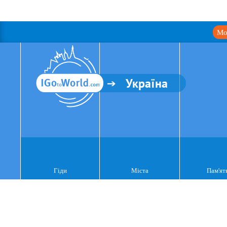
Мо
Україна
Гіди
Міста
Пам'ят