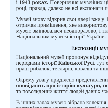
і 1943 роках.
Повернення музейних ці
році, правда, далеко не всі експонати
Музей знову відкрив свої двері вже у 1
отримав приміщення, яке використовуєт
музею змінювалася неодноразово, і тіл
Національним музеєм історії України.
Експозиції му
Національний музей пропонує відвіду
періодами історії
Київської Русі,
тут е
праці рибалок, теслярів, ковалів та ін
Окрему увагу приділено представлен
оповідають про історію культури, по
та повсякденне життя людей давніх час
В інших залах музею зібрана колекція