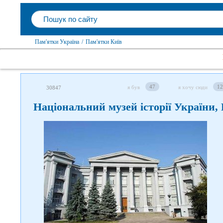
Пам'ятки Україна
/
Пам'ятки Київ
47
12
я був
я хочу сюди
30847
Національний музей історії України,