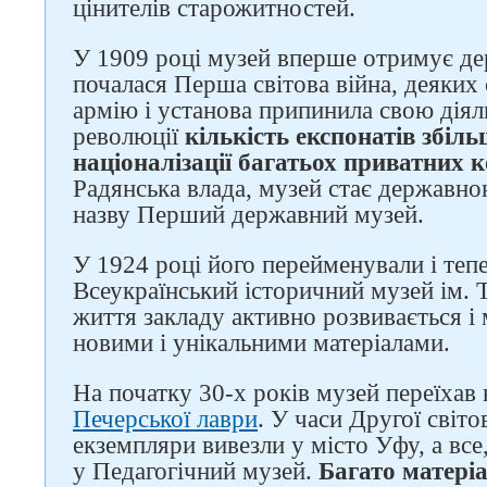
цінителів старожитностей.
У 1909 році музей вперше отримує де
почалася Перша світова війна, деяких 
армію і установа припинила свою діял
революції
кількість експонатів збіл
націоналізації багатьох приватних к
Радянська влада, музей стає державно
назву Перший державний музей.
У 1924 році його перейменували і тепе
Всеукраїнський історичний музей ім. 
життя закладу активно розвивається і
новими і унікальними матеріалами.
На початку 30-х років музей переїхав 
Печерської лаври
. У часи Другої світо
екземпляри вивезли у місто Уфу, а вс
Слідкуйте за нами в
у Педагогічний музей.
Багато матеріа
соцмережах