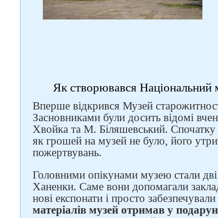
Як створювався Національний м
Вперше відкрився Музей старожитност
Засновниками були досить відомі вчен
Хвойка та М. Біляшевський. Спочатку 
як грошей на музей не було, його утр
пожертвувань.
Головними опікунами музею стали дві 
Ханенки. Саме вони допомагали закла
нові експонати і просто забезпечували
матеріалів музей отримав у подару