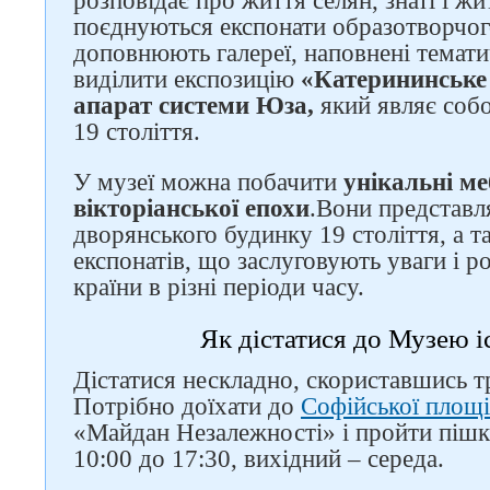
розповідає про життя селян, знаті і жит
поєднуються експонати образотворчого
доповнюють галереї, наповнені темат
виділити експозицію
«Катерининське 
апарат системи Юза,
який являє собо
19 століття.
У музеї можна побачити
унікальні ме
вікторіанської епохи
.Вони представл
дворянського будинку 19 століття, а т
експонатів, що заслуговують уваги і р
країни в різні періоди часу.
Як дістатися до Музею і
Дістатися нескладно, скориставшись 
Потрібно доїхати до
Софійської площі
«Майдан Незалежності» і пройти пішк
10:00 до 17:30, вихідний – середа.