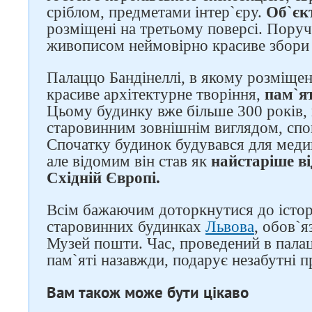
сріблом, предметами інтер`єру.
Об`єк
розміщені на третьому поверсі. Поруч 
живописом неймовірно красиве збори 
Палаццо Бандінеллі, в якому розміще
красиве архітектурне творіння,
пам`ят
Цьому будинку вже більше 300 років, 
старовинним зовнішнім виглядом, спо
Спочатку будинок будувався для меди
але відомим він став як
найстаріше в
Східній Європі.
Всім бажаючим доторкнутися до історі
старовинних будинках
Львова
, обов`я
Музей пошти. Час, проведений в палац
пам`яті назавжди, подарує незабутні 
Вам також може бути цікаво