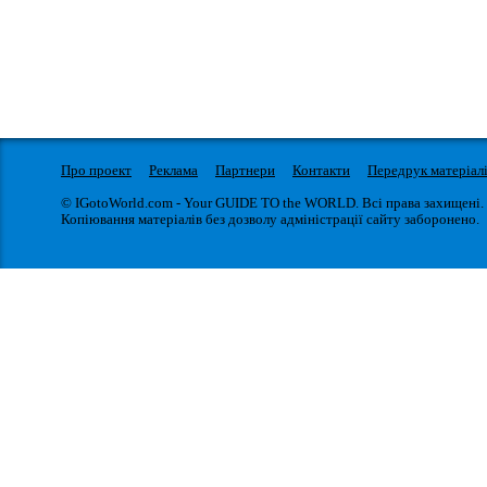
Про проект
Реклама
Партнери
Контакти
Передрук матеріал
© IGotoWorld.com - Your GUIDE TO the WORLD. Всі права захищені.
Копіювання матеріалів без дозволу адміністрації сайту заборонено.