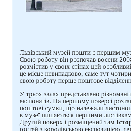
Львівський музей пошти є першим музе
Свою роботу він розпочав восени 200
розмістив у своїх стінах цей особливи
це місце невипадково, саме тут чотири
свою роботу перше поштове відділенн
Слідкуйте за нами в
соцмережах
У трьох залах представлено різномані
експонатів. На першому поверсі розта
поштові сумки, що належали листонош
в музеї пишаються першими листівкам
Другий поверх і розміщений там
Істо
гостей з королівською експозицією, є