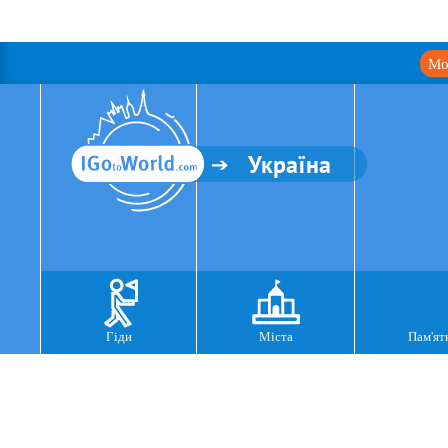
Мо
Україна
Гіди
Міста
Пам'ят