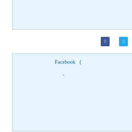
найкращих закладів міста; подорож до Олеського замк
відвідуванням музеїв; автобусна екскурсія Львовом; 
унікальною пам’яткою у Європі; нічна подорож по місті Л
Facebook
(
)