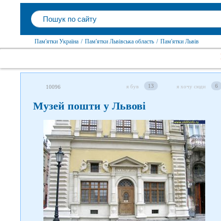
Пам'ятки Україна
/
Пам'ятки Львівська область
/
Пам'ятки Львів
13
6
я був
я хочу сюди
10096
Музей пошти у Львові