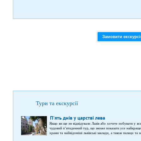
Замовити екскурс
Тури та екскурсії
П'ять днів у царстві лева
Якщо ви ще не відвідували Львів або хочете побувати у в
чудовий п’ятиденний тур, що зможе показати усе найкраще
храми та найвідоміші львівські заклади, а також палаци та з
На вас очікує: оглядовий тур по визначних місцях Львво