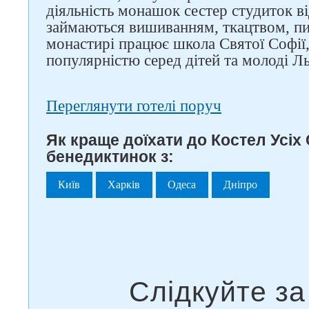
діяльність монашок сестер студиток в
займаються вишиванням, ткацтвом, п
монастирі працює школа Святої Софії,
популярністю серед дітей та молоді Л
Переглянути готелі поруч
Як краще доїхати до Костел Усіх
бенедиктинок з:
Київ
Харків
Одеса
Дніпро