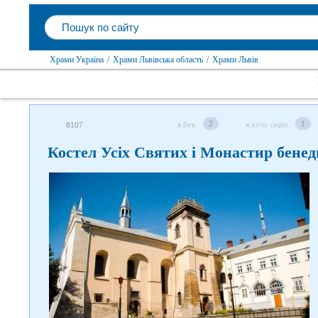
Храми Україна
/
Храми Львівська область
/
Храми Львів
2
1
я був
я хочу сюди
8107
Костел Усіх Святих і Монастир бене