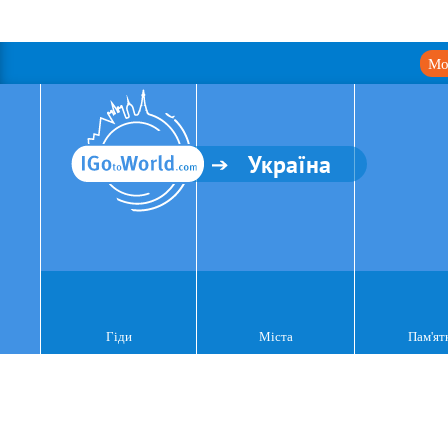
Мо
Україна
Гіди
Міста
Пам'ят