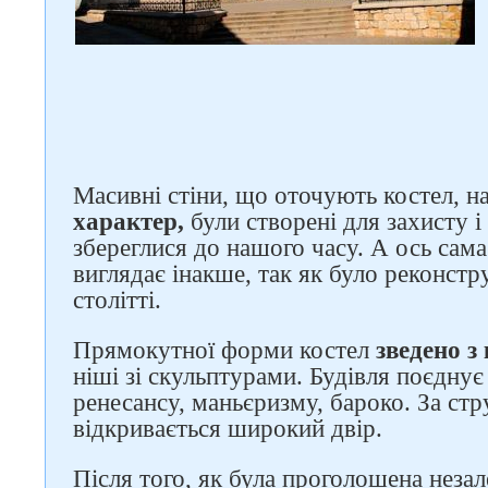
Слідкуйте за нами в
соцмережах
Масивні стіни, що оточують костел, 
характер,
були створені для захисту 
збереглися до нашого часу. А ось сама
виглядає інакше, так як було реконстр
столітті.
Прямокутної форми костел
зведено з
ніші зі скульптурами. Будівля поєднує 
ренесансу, маньєризму, бароко. За ст
відкривається широкий двір.
Після того, як була проголошена незал