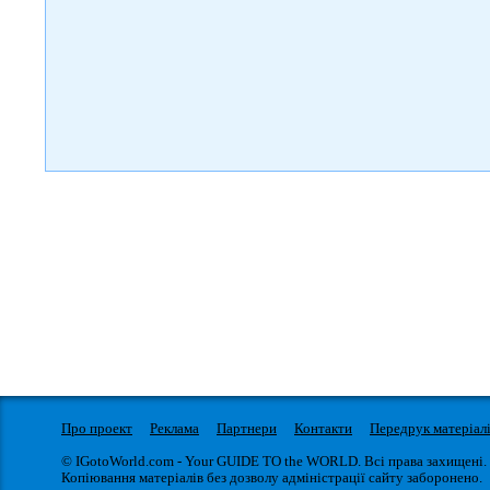
Про проект
Реклама
Партнери
Контакти
Передрук матеріал
© IGotoWorld.com - Your GUIDE TO the WORLD. Всі права захищені.
Копіювання матеріалів без дозволу адміністрації сайту заборонено.