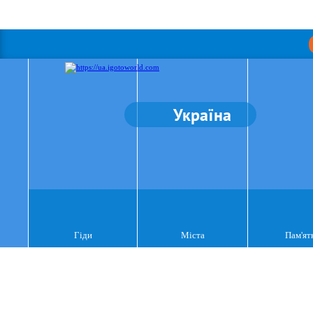
Україна
Гіди
Міста
Пам'ят