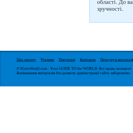
області. До в
зручності.
Про проект
Реклама
Партнери
Контакти
Передрук матеріал
© IGotoWorld.com - Your GUIDE TO the WORLD. Всі права захищені.
Копіювання матеріалів без дозволу адміністрації сайту заборонено.