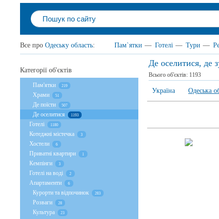
Все про
Одеську область
:
Пам`ятки
—
Готелі
—
Тури
—
Р
Де оселитися, де 
Категорії об'єктів
Всього об'єктів:
1193
Пам'ятки
219
Україна
Одеська о
Храми
51
Де поїсти
507
Де оселитися
1193
Готелі
1180
Котеджні містечка
3
Хостели
6
Приватні квартири
1
Кемпінги
3
Готелі на воді
2
Апартаменти
6
Курорти та відпочинок
283
Розваги
28
Культура
23