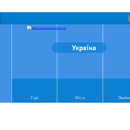
Україна
Гіди
Міста
Пам'ят