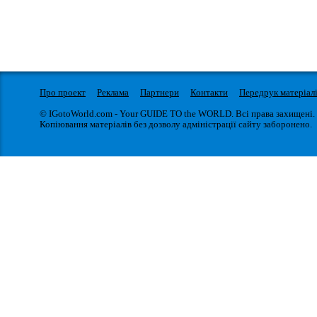
Про проект
Реклама
Партнери
Контакти
Передрук матеріал
© IGotoWorld.com - Your GUIDE TO the WORLD. Всі права захищені.
Копіювання матеріалів без дозволу адміністрації сайту заборонено.