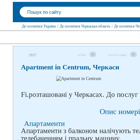
Де оселитися Україна
/
Де оселитися Черкаська область
/
Де оселитися Че
0
0
я був
я хочу сюди
2837
Apartment in Centrum, Черкаси
Слідкуйте за нами в
соцмережах
Fi.розташовані у Черкасах. До послуг 
Опис номері
Апартаменти
Апартаменти з балконом налічують те
телебаченням і пральну машину.