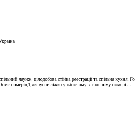
Україна
ільний лаунж, цілодобова стійка реєстрації та спільна кухня. Г
Опис номерівДвоярусне ліжко у жіночому загальному номері ...