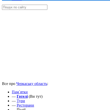
Все про
Черкаську область
:
Пам`ятки
—
Готелі
(Ви тут)
—
Тури
—
Ресторани
—
Події