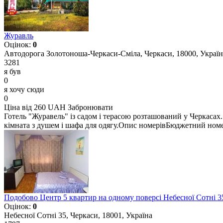
Журавль
Оцінок:
0
Автодорога Золотоноша-Черкаси-Сміла, Черкаси, 18000, Україн
3281
я був
0
я хочу сюди
0
Ціна від 260 UAH
Забронювати
Готель "Журавель" із садом і терасою розташований у Черкасах. 
кімната з душем і шафа для одягу.Опис номерівБюджетний номе
Подобово Центр 5 квартир на одному поверсі Небесної Сотні 3
Оцінок:
0
Небесної Сотні 35, Черкаси, 18001, Україна