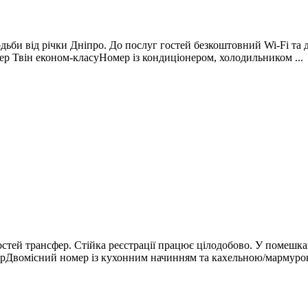
одьби від річки Дніпро. До послуг гостей безкоштовний Wi-Fi та
ер Твін економ-класуНомер із кондиціонером, холодильником ...
остей трансфер. Стійка реєстрації працює цілодобово. У помешка
Двомісний номер із кухонним начинням та кахельною/мармуров