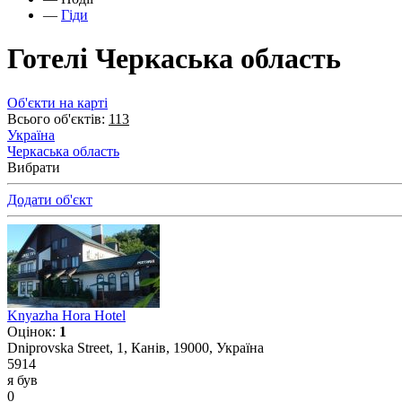
—
Гіди
Готелі Черкаська область
Об'єкти на карті
Всього об'єктів:
113
Україна
Черкаська область
Вибрати
Додати об'єкт
Knyazha Hora Hotel
Оцінок:
1
Dniprovska Street, 1, Канів, 19000, Україна
5914
я був
0