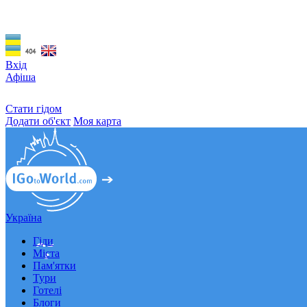
Вхід
Афіша
Стати гідом
Додати об'єкт
Моя карта
Україна
Гіди
Міста
Пам'ятки
Тури
Готелі
Блоги