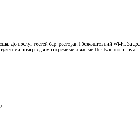
оша. До послуг гостей бар, ресторан і безкоштовний Wi-Fi. За до
джетний номер з двома окремими ліжкамиThis twin room has a ..
на