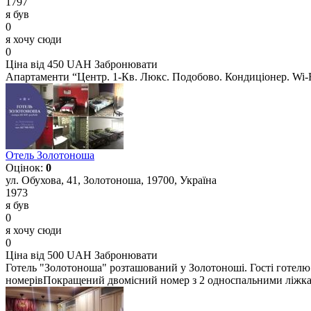
1797
я був
0
я хочу сюди
0
Ціна від 450 UAH
Забронювати
Апартаменти “Центр. 1-Кв. Люкс. Подобово. Кондиціонер. Wi-F
Отель Золотоноша
Оцінок:
0
ул. Обухова, 41, Золотоноша, 19700, Україна
1973
я був
0
я хочу сюди
0
Ціна від 500 UAH
Забронювати
Готель "Золотоноша" розташований у Золотоноші. Гості готелю
номерівПокращений двомісний номер з 2 односпальними ліжкамиThis 