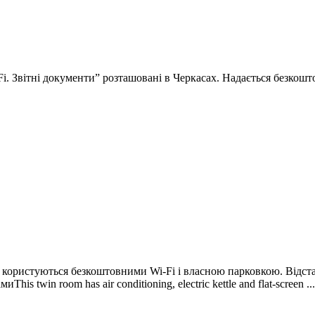
i. Звітні документи” розташовані в Черкасах. Надається безкош
 користуються безкоштовними Wi-Fi і власною парковкою. Відста
twin room has air conditioning, electric kettle and flat-screen ...