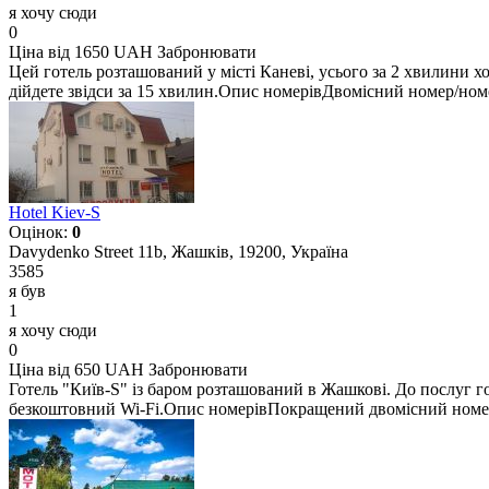
я хочу сюди
0
Ціна від 1650 UAH
Забронювати
Цей готель розташований у місті Каневі, усього за 2 хвилини х
дійдете звідси за 15 хвилин.Опис номерівДвомісний номер/ном
Hotel Kiev-S
Оцінок:
0
Davydenko Street 11b, Жашків, 19200, Україна
3585
я був
1
я хочу сюди
0
Ціна від 650 UAH
Забронювати
Готель "Київ-S" із баром розташований в Жашкові. До послуг г
безкоштовний Wi-Fi.Опис номерівПокращений двомісний номер