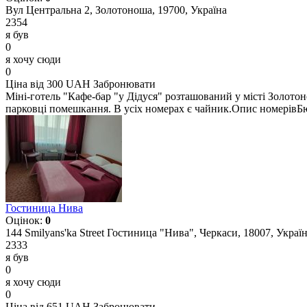
Вул Центральна 2, Золотоноша, 19700, Україна
2354
я був
0
я хочу сюди
0
Ціна від 300 UAH
Забронювати
Міні-готель "Кафе-бар "у Дідуся" розташований у місті Золотон
парковці помешкання. В усіх номерах є чайник.Опис номерівБю
Гостиница Нива
Оцінок:
0
144 Smilyans'ka Street Гостиница "Нива", Черкаси, 18007, Украї
2333
я був
0
я хочу сюди
0
Ціна від 651 UAH
Забронювати