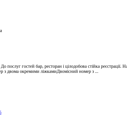
а
До послуг гостей бар, ресторан і цілодобова стійка реєстрації. 
р з двома окремими ліжкамиДвомісний номер з ...
5