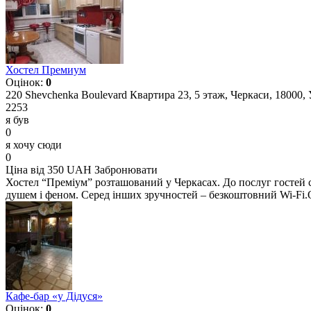
Хостел Премиум
Оцінок:
0
220 Shevchenka Boulevard Квартира 23, 5 этаж, Черкаси, 18000, 
2253
я був
0
я хочу сюди
0
Ціна від 350 UAH
Забронювати
Хостел “Преміум” розташований у Черкасах. До послуг гостей сп
душем і феном. Серед інших зручностей – безкоштовний Wi-Fi.
Кафе-бар «у Дідуся»
Оцінок:
0