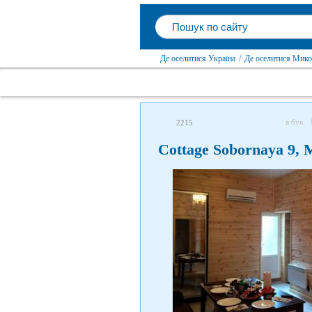
Де оселитися Україна
/
Де оселитися Мико
я був
2215
Cottage Sobornaya 9,