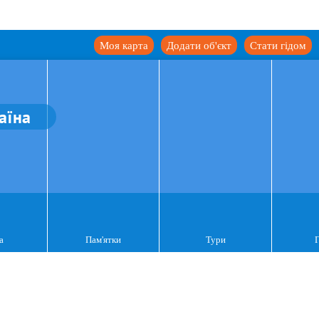
Моя карта
Додати об'єкт
Стати гідом
аїна
а
Пам'ятки
Тури