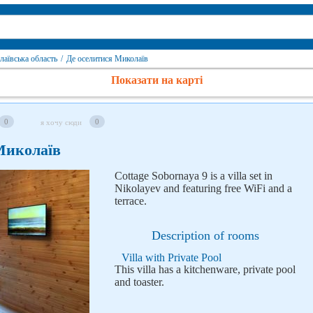
лаївська область
/
Де оселитися Миколаїв
Показати на карті
0
0
я хочу сюди
 Миколаїв
Cottage Sobornaya 9 is a villa set in
Nikolayev and featuring free WiFi and a
terrace.
Description of rooms
Villa with Private Pool
This villa has a kitchenware, private pool
and toaster.