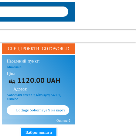
СПЕЦПРОЕКТИ IGOTOWORLD
Населений пункт:
Миколаїв
Ціна
1120.00 UAH
від
Адреса:
Sobornaya street 9, Nikolayev, 54001,
Ukraine
Cottage Sobornaya 9 на карті
Оцінок:
0
Забронювати