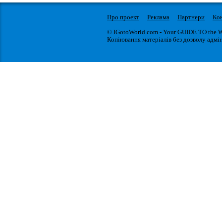
Про проект
Реклама
Партнери
Ко
© IGotoWorld.com - Your GUIDE TO the 
Копіювання матеріалів без дозволу адмін