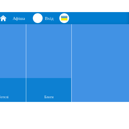
Афіша
Вхід
Готелі
Блоги