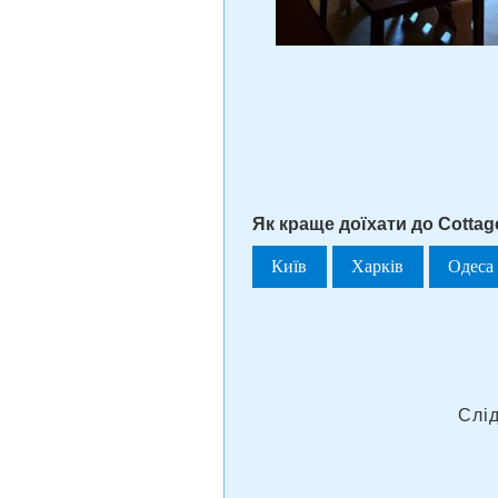
Як краще доїхати до Cottag
Київ
Харків
Одеса
Слі