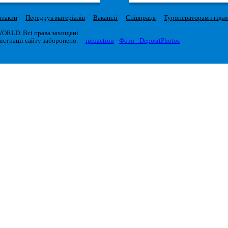
нтакти
Передрук матеріалів
Вакансії
Співпраця
Туроператорам і гіда
WORLD. Всі права захищені.
істрації сайту заборонено.
iproaction
-
Фото - DepositPhotos