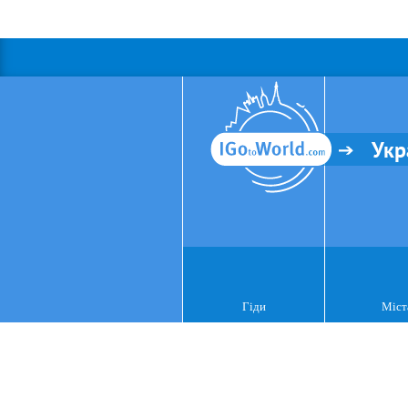
Укр
Гіди
Міст