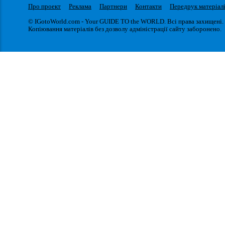
Про проект
Реклама
Партнери
Контакти
Передрук матеріал
© IGotoWorld.com - Your GUIDE TO the WORLD. Всі права захищені.
Копіювання матеріалів без дозволу адміністрації сайту заборонено.