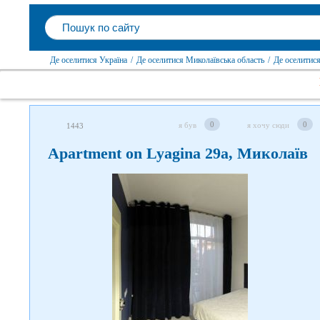
Де оселитися Україна
/
Де оселитися Миколаївська область
/
Де оселитис
0
0
я був
я хочу сюди
1443
Apartment on Lyagina 29a, Миколаїв
Слідкуйте за нами в
соцмережах