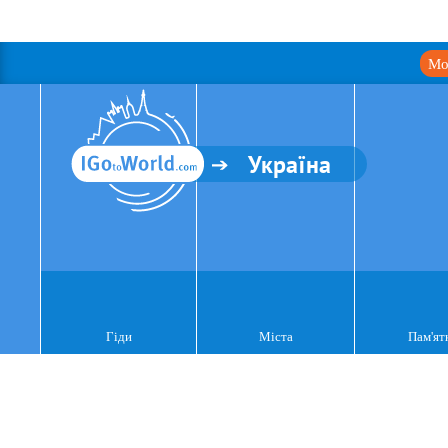
Мо
Україна
Гіди
Міста
Пам'ят