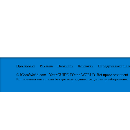
Про проект
Реклама
Партнери
Контакти
Передрук матеріал
© IGotoWorld.com - Your GUIDE TO the WORLD. Всі права захищені.
Копіювання матеріалів без дозволу адміністрації сайту заборонено.