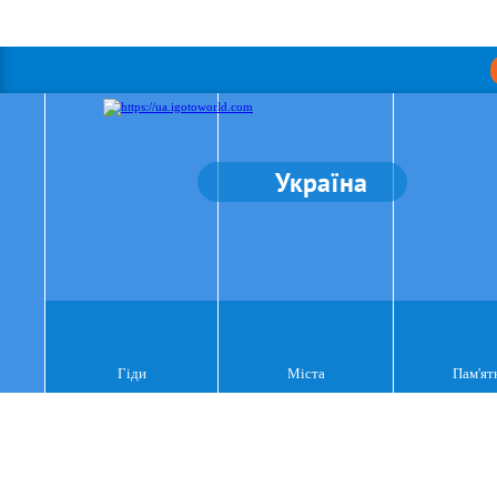
Україна
Гіди
Міста
Пам'ят