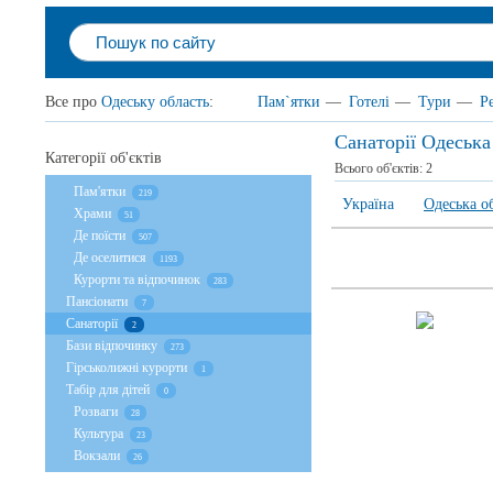
Все про
Одеську область
:
Пам`ятки
—
Готелі
—
Тури
—
Р
Санаторії Одеська
Категорії об'єктів
Всього об'єктів:
2
Пам'ятки
219
Україна
Одеська о
Храми
51
Де поїсти
507
Де оселитися
1193
Курорти та відпочинок
283
Пансіонати
7
Санаторії
2
Бази відпочинку
273
Гірськолижні курорти
1
Табір для дітей
0
Розваги
28
Культура
23
Вокзали
26