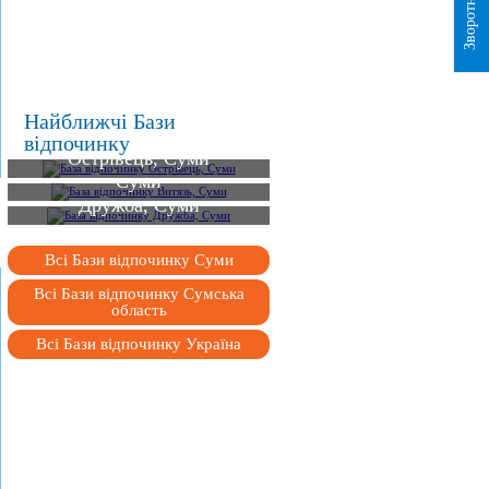
Найближчі Бази
База відпочинку
відпочинку
Острівець, Суми
База відпочинку Витязь,
Суми
База відпочинку
Дружба, Суми
Всі Бази відпочинку Суми
Всі Бази відпочинку Сумська
область
Всі Бази відпочинку Україна