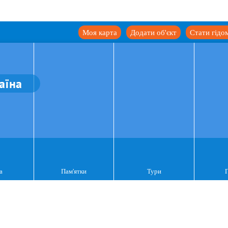
Моя карта
Додати об'єкт
Стати гідо
аїна
а
Пам'ятки
Тури