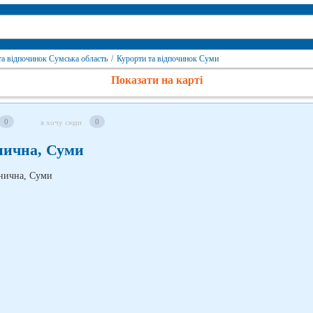
та відпочинок Сумська область
/
Курорти та відпочинок Суми
Показати на карті
0
0
я хочу сюди
нична, Суми