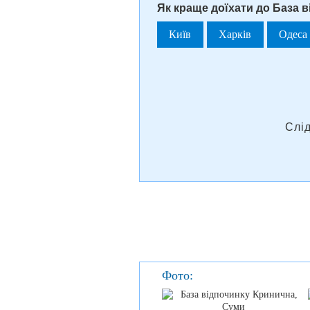
Як краще доїхати до База в
Київ
Харків
Одеса
Слі
Фото: