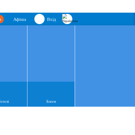
м
Афіша
Вхід
Готелі
Блоги