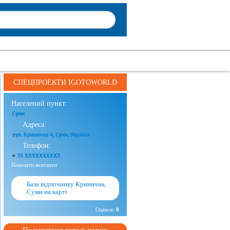
СПЕЦПРОЕКТИ IGOTOWORLD
Населений пункт:
Суми
Адреса:
вул. Кринична 4, Суми, Україна
Телефон:
+
38 XXXXXXXXXX
Показати контакти
База відпочинку Кринична,
Суми на карті
Оцінок:
0