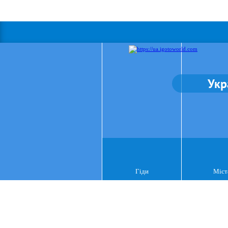
Укр
Гіди
Міст