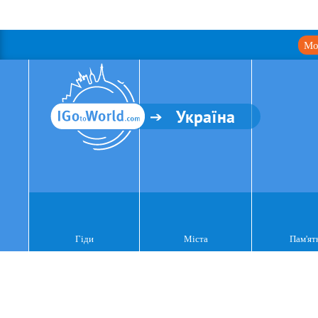
Мо
Україна
Гіди
Міста
Пам'ят