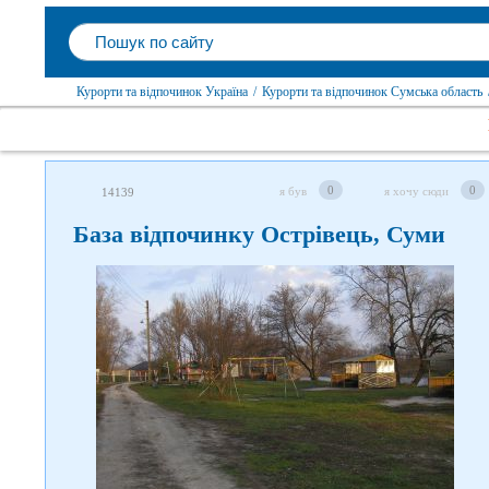
Курорти та відпочинок Україна
/
Курорти та відпочинок Сумська область
0
0
я був
я хочу сюди
14139
База відпочинку Острівець, Суми
Слідкуйте за нами в соцмережах