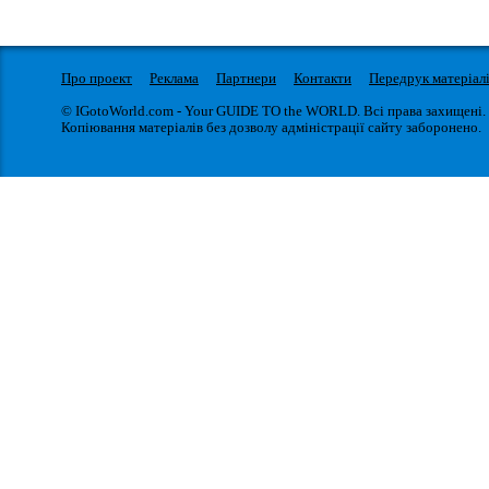
Про проект
Реклама
Партнери
Контакти
Передрук матеріал
© IGotoWorld.com - Your GUIDE TO the WORLD. Всі права захищені.
Копіювання матеріалів без дозволу адміністрації сайту заборонено.