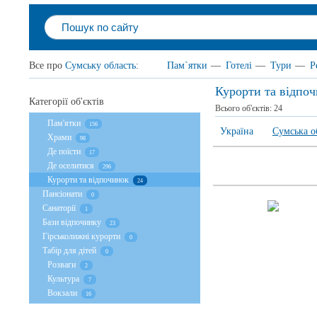
Все про
Сумську область
:
Пам`ятки
—
Готелі
—
Тури
—
Р
Курорти та відпо
Категорії об'єктів
Всього об'єктів:
24
Пам'ятки
156
Україна
Сумська о
Храми
98
Де поїсти
17
Де оселитися
296
Курорти та відпочинок
24
Пансіонати
0
Санаторії
1
Бази відпочинку
23
Гірськолижні курорти
0
Табір для дітей
0
Розваги
2
Культура
7
Вокзали
16