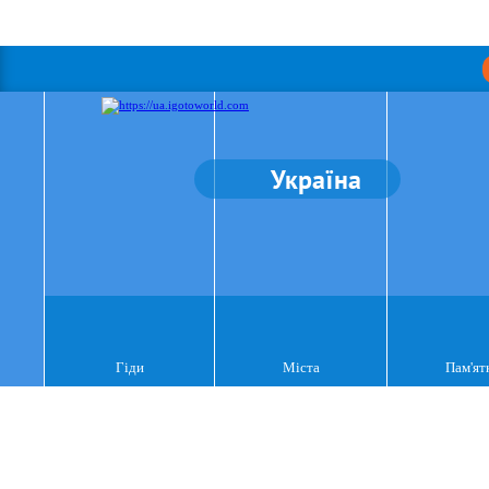
Україна
Гіди
Міста
Пам'ят