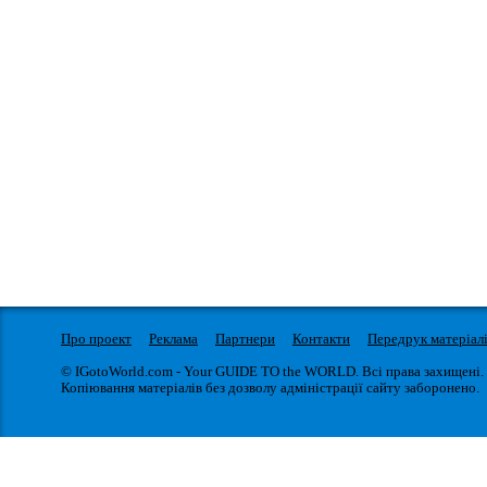
Про проект
Реклама
Партнери
Контакти
Передрук матеріал
© IGotoWorld.com - Your GUIDE TO the WORLD. Всі права захищені.
Копіювання матеріалів без дозволу адміністрації сайту заборонено.