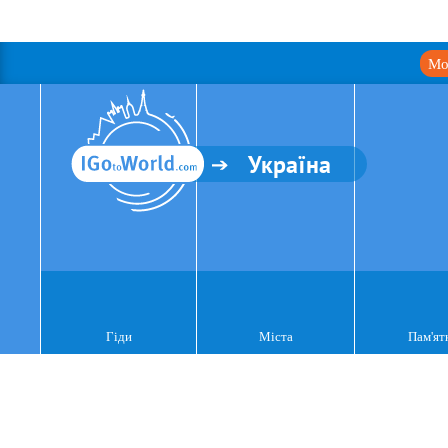
Мо
Україна
Гіди
Міста
Пам'ят