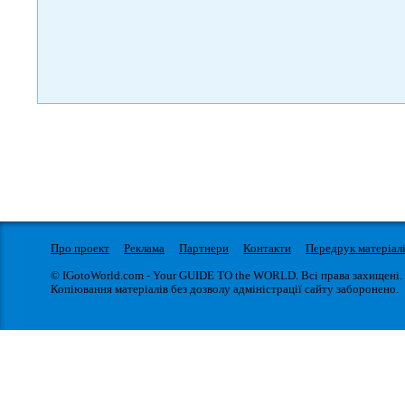
Про проект
Реклама
Партнери
Контакти
Передрук матеріал
© IGotoWorld.com - Your GUIDE TO the WORLD. Всі права захищені.
Копіювання матеріалів без дозволу адміністрації сайту заборонено.