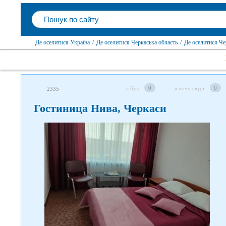
Де оселитися Україна
/
Де оселитися Черкаська область
/
Де оселитися Че
0
0
я був
я хочу сюди
2335
Гостиница Нива, Черкаси
Слідкуйте за нами в
соцмережах