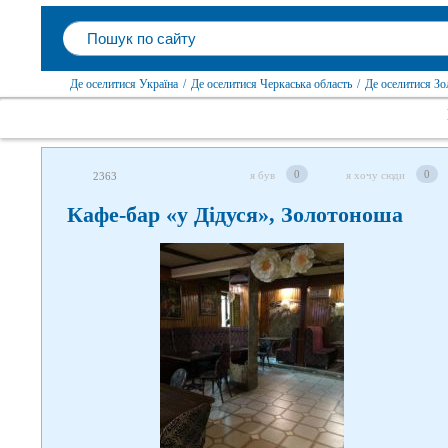
Де оселитися Україна
/
Де оселитися Черкаська область
/
Де оселитися Зо
0
0
я був
я хочу сюди
2363
Кафе-бар «у Дідуся», Золотоноша
Слідкуйте за нами в
соцмережах