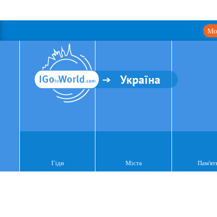
Мо
Україна
Гіди
Міста
Пам'ят