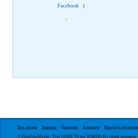
Facebook
(
)
Про проект
Реклама
Партнери
Контакти
Передрук матеріал
© IGotoWorld.com - Your GUIDE TO the WORLD. Всі права захищені.