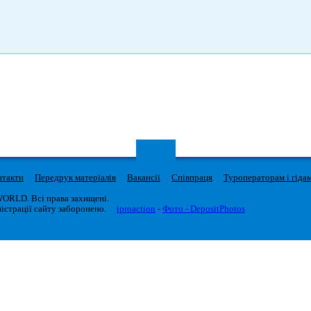
нтакти
Передрук матеріалів
Вакансії
Співпраця
Туроператорам і гіда
WORLD. Всі права захищені.
істрації сайту заборонено.
iproaction
-
Фото - DepositPhotos