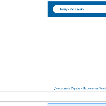
Де оселитися Україна
/
Де оселитися Черні