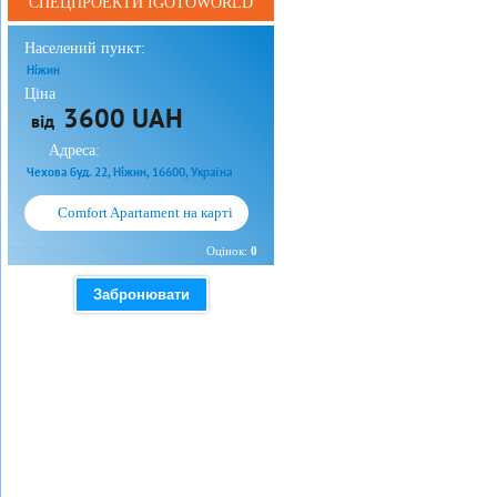
СПЕЦПРОЕКТИ IGOTOWORLD
Населений пункт:
Ніжин
Ціна
3600 UAH
від
Адреса:
Чехова буд. 22, Ніжин, 16600, Україна
Comfort Apartament на карті
Оцінок:
0
Забронювати