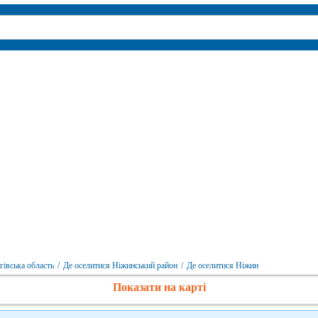
гівська область
/
Де оселитися Ніжинський район
/
Де оселитися Ніжин
Показати на карті