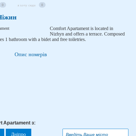
0
0
я хочу сюди
Ніжин
Comfort Apartament is located in
Nizhyn and offers a terrace. Composed
es 1 bathroom with a bidet and free toiletries.
Опис номерів
t Apartament з:
Дніпро