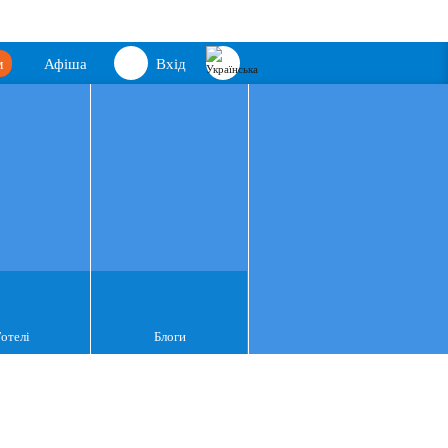
м
Афіша
Вхід
Готелі
Блоги