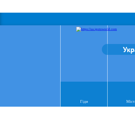
Укр
Гіди
Міст