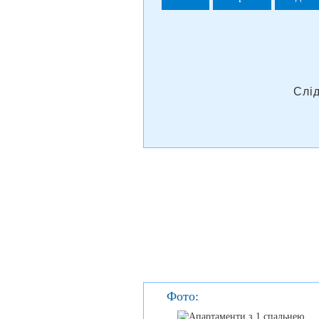
Слі
Фото: