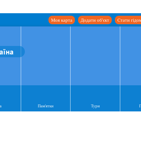
Моя карта
Додати об'єкт
Стати гідо
аїна
а
Пам'ятки
Тури