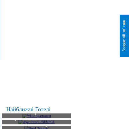
Зворотній зв`язок
Найближчі Готелі
White Apartament
Apart Hotel UNENEGE
Hotel "Nizhyn"