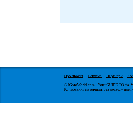
Про проект
Реклама
Партнери
Ко
© IGotoWorld.com - Your GUIDE TO the 
Копіювання матеріалів без дозволу адмін