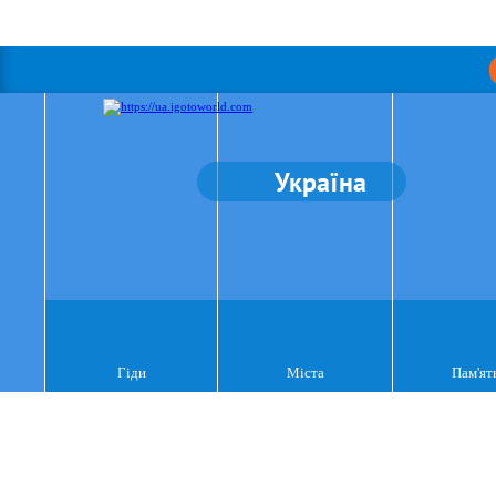
Україна
Гіди
Міста
Пам'ят