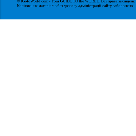
© IGotoWorld.com - Your GUIDE TO the WORLD. Всі права захищені.
Копіювання матеріалів без дозволу адміністрації сайту заборонено.