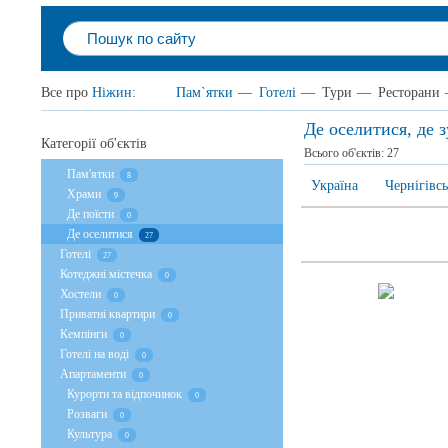
Все про
Ніжин
:
Пам`ятки
—
Готелі
—
Тури
—
Ресторани
Де оселитися, де
Категорії об'єктів
Всього об'єктів:
27
Пам'ятки
8
Україна
Чернігівсь
Храми
9
Де поїсти
0
Де оселитися
27
Готелі
27
Котеджні містечка
0
Хостели
0
Приватні квартири
0
Кемпінги
0
Готелі на воді
0
Апартаменти
0
Курорти та відпочинок
0
Розваги
0
Культура
0