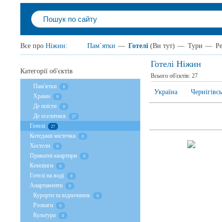
Все про
Ніжин
:
Пам`ятки
—
Готелі
(Ви тут)
—
Тури
—
Р
Готелі Ніжин
Категорії об'єктів
Всього об'єктів:
27
Пам'ятки
8
Україна
Чернігівсь
Храми
9
Де поїсти
0
Де оселитися
27
Готелі
27
Котеджні містечка
0
Хостели
0
Приватні квартири
0
Кемпінги
0
Готелі на воді
0
Апартаменти
0
Курорти та відпочинок
0
Розваги
0
Культура
0