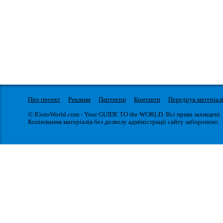
Про проект
Реклама
Партнери
Контакти
Передрук матеріал
© IGotoWorld.com - Your GUIDE TO the WORLD. Всі права захищені.
Копіювання матеріалів без дозволу адміністрації сайту заборонено.