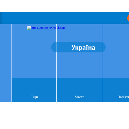
Україна
Гіди
Міста
Пам'ят