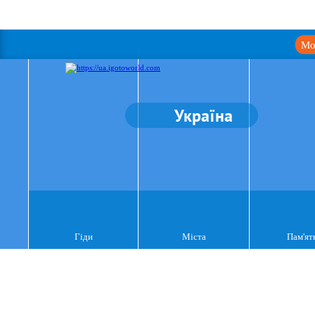
Мо
Україна
Гіди
Міста
Пам'ят