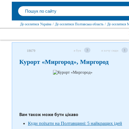
Де оселитися Україна
/
Де оселитися Полтавська область
/
Де оселитися 
3
1
я був
я хочу сюди
18679
Слідкуйте за нами в соцмережах
Курорт «Миргород», Миргород
Вам також може бути цікаво
Куди поїхати на Полтавщині: 5 найкращих ідей