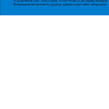
© IGotoWorld.com - Your GUIDE TO the WORLD. Всі права захищені.
Копіювання матеріалів без дозволу адміністрації сайту заборонено.