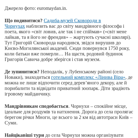
Джерело фото: euromaydan.in.
Що подивитися?
Садиба-музей Сковороди в
Чорнухах
наблизить вас до світу мандрівного філософа і
поета, якого «світ ловив, але так і не спіймав» («світ мене
лайкав, та я його не френдив» – жартують сучасні школярі).
Тут Григорій Сковорода народився, звідси вирушив до
Києво-Могилянської академії. Сюди повернувся 1750 року,
коли батьки вже померли… На щастя, родовий будинок
Григорія Савича добре зберігся і став музеєм.
Де зупинитися?
Неподалік, у Лубенському районі (село
Новаки), знаходиться
готельний комплекс «Лінива Віра»
, де
можна не лише відпочити серед дерев’яного декору, але й
порибалити та відвідати приватний зоопарк. Діти зрадіють
ігровому майданчику.
Мандрівникам сподобається
. Чорнухи – спокійне місце,
ідеальне для роздумів та натхнення. Дорога до села пролягає
берегом річки Многи, це всього за 2 км від автотраси Київ –
Суми.
Найцікавіші тури
до села Чорнухи можна організувати