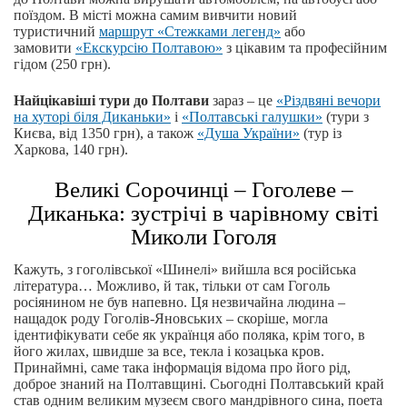
поїздом. В місті можна самим вивчити новий
туристичний
маршрут «Стежками легенд»
або
замовити
«Екскурсію Полтавою»
з цікавим та професійним
гідом (250 грн).
Найцікавіші тури до Полтави
зараз – це
«Різдвяні вечори
на хуторі біля Диканьки»
і
«
Полтавські галушки»
(тури з
Києва, від 1350 грн), а також
«Душа України»
(тур із
Харкова, 140 грн).
Великі Сорочинці – Гоголеве –
Диканька: зустрічі в чарівному світі
Миколи Гоголя
Кажуть, з гоголівської «Шинелі» вийшла вся російська
література… Можливо, й так, тільки от сам Гоголь
росіянином не був напевно. Ця незвичайна людина –
нащадок роду Гоголів-Яновських – скоріше, могла
ідентифікувати себе як українця або поляка, крім того, в
його жилах, швидше за все, текла і козацька кров.
Принаймні, саме така інформація відома про його рід,
доброе знаний на Полтавщині. Сьогодні Полтавський край
став одним великим музеєм свого мандрівного сина, поета