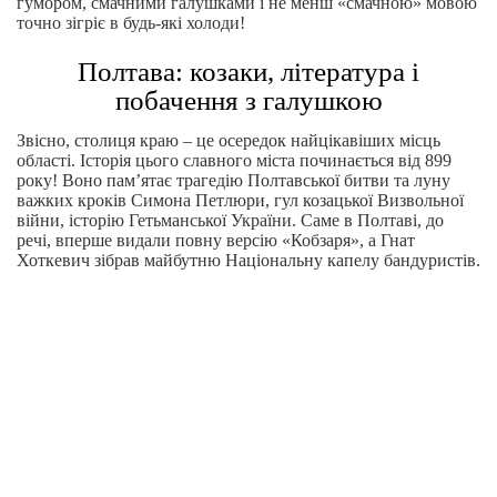
гумором, смачними галушками і не менш «смачною» мовою
точно зігріє в будь-які холоди!
Полтава: козаки, література і
побачення з галушкою
Звісно, столиця краю – це осередок найцікавіших місць
області. Історія цього славного міста починається від 899
року! Воно пам’ятає трагедію Полтавської битви та луну
важких кроків Симона Петлюри, гул козацької Визвольної
війни, історію Гетьманської України. Саме в Полтаві, до
речі, вперше видали повну версію «Кобзаря», а Гнат
Хоткевич зібрав майбутню Національну капелу бандуристів.