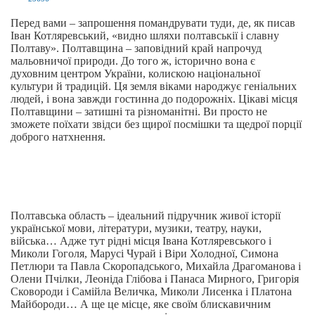
Перед вами – запрошення помандрувати туди, де, як писав
Іван Котляревський, «видно шляхи полтавськії і славну
Полтаву». Полтавщина – заповідний край напрочуд
мальовничої природи. До того ж, історично вона є
духовним центром України, колискою національної
культури й традицій. Ця земля віками народжує геніальних
людей, і вона завжди гостинна до подорожніх. Цікаві місця
Полтавщини – затишні та різноманітні. Ви просто не
зможете поїхати звідси без щирої посмішки та щедрої порції
доброго натхнення.
Полтавська область – ідеальний підручник живої історії
української мови, літератури, музики, театру, науки,
війська… Адже тут рідні місця Івана Котляревського і
Миколи Гоголя, Марусі Чурай і Віри Холодної, Симона
Петлюри та Павла Скоропадського, Михайла Драгоманова і
Олени Пчілки, Леоніда Глібова і Панаса Мирного, Григорія
Сковороди і Самійла Величка, Миколи Лисенка і Платона
Майбороди… А ще це місце, яке своїм блискавичним