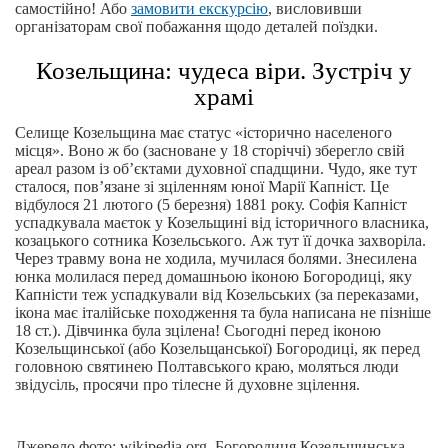
самостійно! Або
замовити екскурсію
, висловивши
організаторам свої побажання щодо деталей поїздки.
Козельщина: чудеса віри. Зустріч у
храмі
Селище Козельщина має статус «історично населеного
місця». Воно ж бо (засноване у 18 сторіччі) зберегло свій
ареал разом із об’єктами духовної спадщини. Чудо, яке тут
сталося, пов’язане зі зціленням юної Марії Капніст. Це
відбулося 21 лютого (5 березня) 1881 року. Софія Капніст
успадкувала маєток у Козельщині від історичного власника,
козацького сотника Козельського. Аж тут її дочка захворіла.
Через травму вона не ходила, мучилася болями. Знесилена
юнка молилася перед домашньою іконою Богородиці, яку
Капністи теж успадкували від Козельських (за переказами,
ікона має італійське походження та була написана не пізніше
18 ст.). Дівчинка була зцілена! Сьогодні перед іконою
Козельщинської (або Козельщанської) Богородиці, як перед
головною святинею Полтавського краю, моляться люди
звідусіль, просячи про тілесне й духовне зцілення.
Джерело фото: wikipedia.org. Богородиця Козельщинська