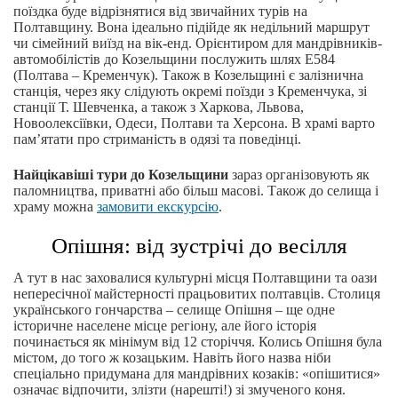
поїздка буде відрізнятися від звичайних турів на
Полтавщину. Вона ідеально підійде як недільний маршрут
чи сімейний виїзд на вік-енд. Орієнтиром для мандрівників-
автомобілістів до Козельщини послужить шлях Е584
(Полтава – Кременчук). Також в Козельщині є залізнична
станція, через яку слідують окремі поїзди з Кременчука, зі
станції Т. Шевченка, а також з Харкова, Львова,
Новоолексіївки, Одеси, Полтави та Херсона. В храмі варто
пам’ятати про стриманість в одязі та поведінці.
Найцікавіші тури до Козельщини
зараз організовують як
паломництва, приватні або більш масові. Також до селища і
храму можна
замовити екскурсію
.
Опішня: від зустрічі до весілля
А тут в нас заховалися культурні місця Полтавщини та оази
непересічної майстерності працьовитих полтавців. Столиця
українського гончарства – селище Опішня – ще одне
історичне населене місце регіону, але його історія
починається як мінімум від 12 сторіччя. Колись Опішня була
містом, до того ж козацьким. Навіть його назва ніби
спеціально придумана для мандрівних козаків: «опішитися»
означає відпочити, злізти (нарешті!) зі змученого коня.