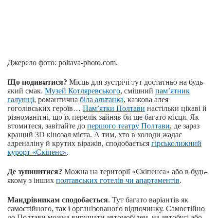
Джерело фото: poltava-photo.com.
Що подивитися?
Місць для зустрічі тут достатньо на будь-
який смак.
Музей Котляревського
, смішний
пам’ятник
галушці
, романтична
біла альтанка
, казкова алея
гоголівських героїв…
Пам’ятки Полтави
настільки цікаві й
різноманітні, що їх перелік зайняв би ще багато місця. Як
втомитеся, завітайте до
першого театру Полтави
, де зараз
кращий 3D кінозал міста. А тим, хто в холоди жадає
адреналіну й крутих віражів, сподобається
гірськолижний
курорт «Скіпенс»
.
Де зупинитися?
Можна на території «Скіпенса» або в будь-
якому з інших
полтавських готелів чи апартаментів
.
Мандрівникам сподобається
. Тут багато варіантів як
самостійного, так і організованого відпочинку. Самостійно
до Полтави можна вирушати автомобілем, на автобусі або