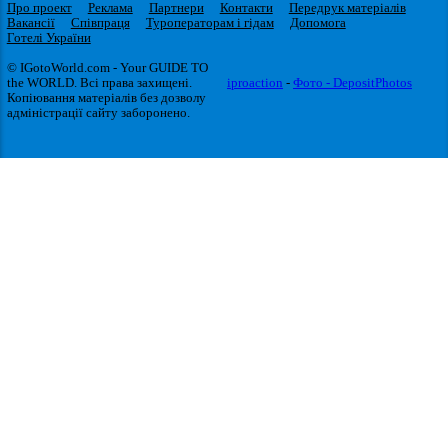
Про проект
Реклама
Партнери
Контакти
Передрук матеріалів
Вакансії
Співпраця
Туроператорам і гідам
Допомога
Готелі України
© IGotoWorld.com - Your GUIDE TO
the WORLD. Всі права захищені.
iproaction
-
Фото - DepositPhotos
Копіювання матеріалів без дозволу
адміністрації сайту заборонено.