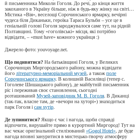
й письменника Миколи Гоголя. До речі, до кінця життя
закоханого в Україну більше, ніж в будь-яку жінку на світі…
Містика «Вія», веселощі Сорочинського ярмарку, вечірні
чудеса біля Диканьки, героїка Тараса Бульби – усе це в
геніальній голові Гоголя зароджувалося саме тут, на рідній
Полтавщині. Тому «гоголівські» місця, які потрібно
відвідати, – «must have» кожного українця :)
Джерело фото: youvoyage.net.
Що подивитися?
На батьківщині Гоголя, у Великих
Сорочинцях Миргородського району, можна відвідати
його
літературно-меморіальний музей
, а також
поле
Сорочинського ярмарку
. В колишній Василівці (тепер с.
Гоголеве Шишацького району), де майбутній письменник
ріс і переживав своє становлення, сьогодні
розташований
Музей-заповідник М. В. Гоголя
. В Диканці
(так-так, власне там, де «вечори на хуторі») знаходиться
парк Гоголя і
сам хутір
.
Де зупинитися?
Якщо є час і нагода, щоби справді
відпочити, вирушайте прямо в курортний Миргород! Тут на
вас чекає оригінальний стилізований
«Gogol Hotel»
, де буде
нагода вповні зануритися в мистецько-творчу атмосферу