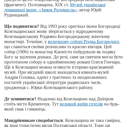
(фрагмент). Полтавщина, ХІХ ст.
Музей української
домашньої ікони, «Замок Радомисль»
, автор Юрій
Рудницький.
Що подивитися?
Від 1993 року оригінал ікони Богородиці
Козельщинської знову зберігається у відродженому
Козельщанському Різдвяно-Богородицькому жіночому
монастирі. Точніше, у
величному соборі Різдва Богородиці
,
що славиться своїми розписами та красою вівтаря. Цей
собор (1906) та монастир Капністи побудували як подяку
Богу за зцілення доньки. До речі, саме ця святиня могла бути
прототипом собору в однойменному романі Олеся Гончара.
Ще в Козельщині можна оглянути історико-краєзнавчий
музей. При місцевій школі знаходиться кімната-музей
Андрія Головка, однієї з трагічних та неоднозначних
постатей української літератури радянських часів,
уродженця с. Юрки Козельщинського району.
Де зупинитися?
Недалеко від Козельщини над Дніпром
стоїть місто Кременчук. Тут
великий вибір готелів
на будь-
який смак і гаманець.
Мандрівникам сподобається
. Козельщина не така гамірна,
як інші туристичні місця Полтавської області. Тому ця