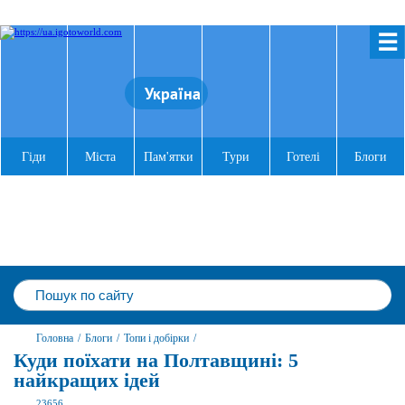
☰
Україна
Гіди
Міста
Пам'ятки
Тури
Готелі
Блоги
Головна
/
Блоги
/
Топи і добірки
/
Куди поїхати на Полтавщині: 5
найкращих ідей
23656