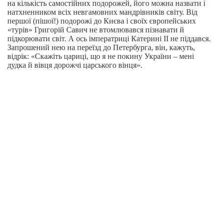
на кількість самостійних подорожей, його можна назвати і
натхненником всіх невгамовних мандрівників світу. Від
першої (пішої!) подорожі до Києва і своїх європейських
«турів» Григорій Савич не втомлювався пізнавати й
підкорювати світ. А ось імператриці Катерині ІІ не піддався.
Запрошений нею на переїзд до Петербурга, він, кажуть,
відрік: «Скажіть цариці, що я не покину України – мені
дудка й вівця дорожчі царського вінця».