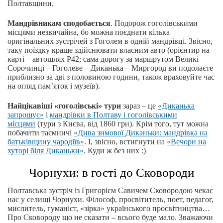
Полтавщини.
Мандрівникам сподобається
. Подорож гоголівськими
місцями незвичайна, бо можна поєднати кілька
оригінальних зустрічей з Гоголем в одній мандрівці. Звісно,
таку поїздку краще здійснювати власним авто (орієнтир на
карті – автошлях Р42; сама дорогу за маршрутом Великі
Сорочинці – Гоголеве – Диканька – Миргород ви подолаєте
приблизно за дві з половиною години, також враховуйте час
на огляд пам’яток і музеїв).
Найцікавіші «гоголівські» тури
зараз – це
«Диканька
запрошує»
і
мандрівки в Полтаву і гоголівськими
місцями
(тури з Києва, від 1860 грн). Крім того, тут можна
побачити таємничі
«Дива зимової Диканьки: мандрівка на
батьківщину чародіїв»
. І, звісно, встигнути на
«Вечори на
хуторі біля Диканьки»
. Куди ж без них :)
Чорнухи: в гості до Сковороди
Полтавська зустріч із Григорієм Савичем Сковородою чекає
нас у селищі Чорнухи. Філософ, просвітитель, поет, педагог,
мислитель, гуманіст, «зірка» українського просвітництва…
Про Сковороду що не сказати – всього буде мало. Зважаючи