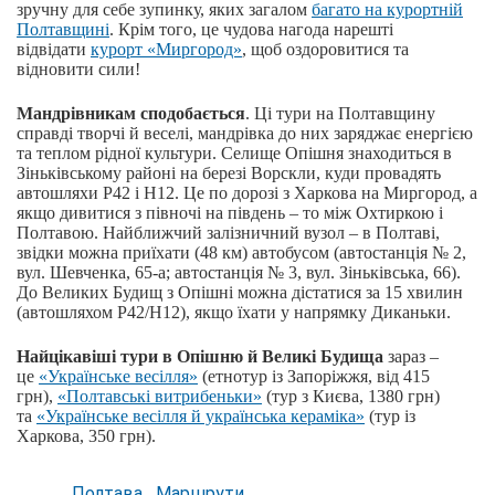
зручну для себе зупинку, яких загалом
багато на курортній
Полтавщині
. Крім того, це чудова нагода нарешті
відвідати
курорт «Миргород»
, щоб оздоровитися та
відновити сили!
Мандрівникам сподобається
.
Ці тури на Полтавщину
справді творчі й веселі, мандрівка до них заряджає енергією
та теплом рідної культури. Селище Опішня знаходиться в
Зіньківському районі на березі Ворскли, куди провадять
автошляхи Р42 і Н12. Це по дорозі з Харкова на Миргород, а
якщо дивитися з півночі на південь – то між Охтиркою і
Полтавою. Найближчий залізничний вузол – в Полтаві,
звідки можна приїхати (48 км) автобусом (автостанція № 2,
вул. Шевченка, 65-а; автостанція № 3, вул. Зіньківська, 66).
До Великих Будищ з Опішні можна дістатися за 15 хвилин
(автошляхом Р42/Н12), якщо їхати у напрямку Диканьки.
Найцікавіші тури в Опішню й Великі Будища
зараз –
це
«Українське весілля»
(етнотур із Запоріжжя, від 415
грн),
«Полтавські витрибеньки»
(тур з Києва, 1380 грн)
та
«Українське весілля й українська кераміка»
(тур із
Харкова, 350 грн).
Полтава
Маршрути