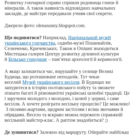
Розвитку гончарної справи сприяли родовища глини й
мінералів. А також наявність відповідних навчальних
закладів, де майстри передавали учням свої секрети.
Джерело фото: olenasunny.blogspot.com.
Що подивитися?
Наприклад,
Національний музей
українського гончарства
, садиби-музеї Пошивайлів,
Селюченко, Кричевських. Також в Опішні знаходиться
Мистецька галерея Центру розвитку духовної культури
й
Більське городище
– пам’ятки археології й керамології.
А якщо залишиться час, вирушайте у селище Великі
Будища, що розташоване неподалік. Тут чекає
веселий
Музей українського весілля
. В Будищах ви
зануритеся в історію полтавського побуту та зможете
пізнати багаті й різноманітні українські шлюбні традиції. Це
і заручини молодого з молодою, і шлюб у церкві, і саме
весілля. А хочете розіграти весільну процесію? Це можливо!
З піснями-жартами, щедрим застіллям і всіма звичаями й
обрядами. Весело та яскраво можна пережити справжній
весільний майстер-клас. А раптом знадобиться? ;)
Де зупинитися?
Залежно від маршруту. Обирайте найбільш